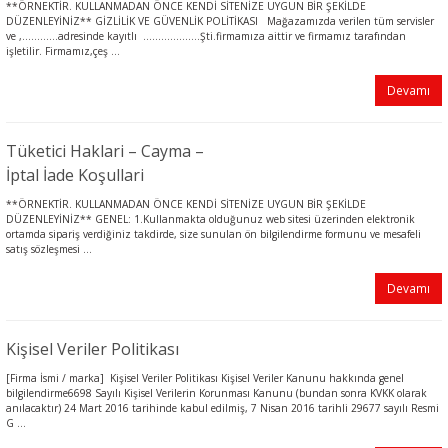
**ÖRNEKTİR. KULLANMADAN ÖNCE KENDİ SİTENİZE UYGUN BİR ŞEKİLDE
DÜZENLEYİNİZ** GİZLİLİK VE GÜVENLİK POLİTİKASI Mağazamızda verilen tüm servisler
ve ,…………adresinde kayıtlı ……………….Şti.firmamıza aittir ve firmamız tarafından
işletilir. Firmamız,çeş ...
Devamı
Tüketici Haklari – Cayma –
İptal İade Koşullari
**ÖRNEKTİR. KULLANMADAN ÖNCE KENDİ SİTENİZE UYGUN BİR ŞEKİLDE
DÜZENLEYİNİZ** GENEL: 1.Kullanmakta olduğunuz web sitesi üzerinden elektronik
ortamda sipariş verdiğiniz takdirde, size sunulan ön bilgilendirme formunu ve mesafeli
satış sözleşmesi ...
Devamı
Kişisel Veriler Politikası
[Firma İsmi / marka] Kişisel Veriler Politikası Kişisel Veriler Kanunu hakkında genel
bilgilendirme6698 Sayılı Kişisel Verilerin Korunması Kanunu (bundan sonra KVKK olarak
anılacaktır) 24 Mart 2016 tarihinde kabul edilmiş, 7 Nisan 2016 tarihli 29677 sayılı Resmi
G ...