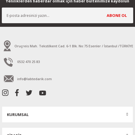
Yeniliklerden haberdar olmak için haber bültenimize kaydolun
ABONE OL
Oruçreis Mah. Tekstilkent Cad. 6-1 Blk. No:75 Esenler / İstanbul /TÜRKİYE
0532 470 25 83
info@labtedarik.com
KURUMSAL