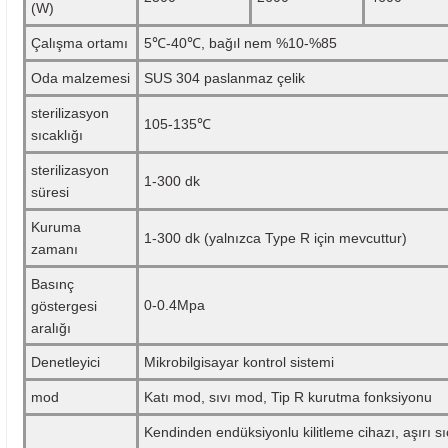
(W)
Çalışma ortamı
5℃-40℃, bağıl nem %10-%85
Oda malzemesi
SUS 304 paslanmaz çelik
sterilizasyon
105-135℃
sıcaklığı
sterilizasyon
1-300 dk
süresi
Kuruma
1-300 dk (yalnızca Type R için mevcuttur)
zamanı
Basınç
0-0.4Mpa
göstergesi
aralığı
Denetleyici
Mikrobilgisayar kontrol sistemi
mod
Katı mod, sıvı mod, Tip R kurutma fonksiyonu
Kendinden endüksiyonlu kilitleme cihazı, aşırı s