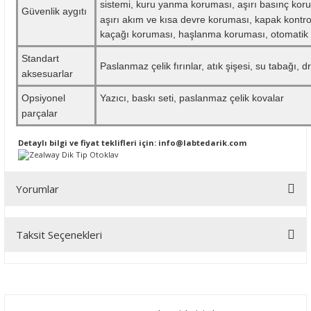
sistemi, kuru yanma koruması, aşırı basınç koru
Güvenlik aygıtı
aşırı akım ve kısa devre koruması, kapak kontrol 
kaçağı koruması, haşlanma koruması, otomatik a
Standart
Paslanmaz çelik fırınlar, atık şişesi, su tabağı, 
aksesuarlar
Opsiyonel
Yazıcı, baskı seti, paslanmaz çelik kovalar
parçalar
Detaylı bilgi ve fiyat teklifleri için:
info@labtedarik.com
Yorumlar
Taksit Seçenekleri
Bu ürüne ilk yorumu siz yapın!
Yorum Yaz