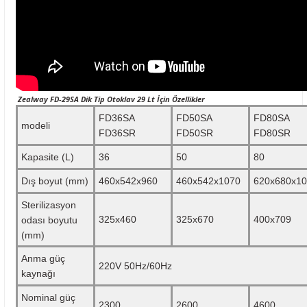
Zealway FD-29SA Dik Tip Otoklav 29 Lt İçin Özellikler
FD36SA
FD50SA
FD80SA
modeli
FD36SR
FD50SR
FD80SR
Kapasite (L)
36
50
80
Dış boyut (mm)
460x542x960
460x542x1070
620x680x1
Sterilizasyon
325x460
325x670
400x709
odası boyutu
(mm)
Anma güç
220V 50Hz/60Hz
kaynağı
Nominal güç
2300
2600
4600