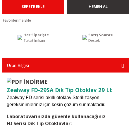
SEPETE EKLE
HEMEN AL
Her Siparişte
Satış Sonrası
Taksit İmkanı
Destek
Ürün Bilgisi
Zealway FD-29SA Dik Tip Otoklav 29 Lt
Zealway FD serisi akıllı
otoklav
Sterilizasyon
gereksinimleriniz için kesin çözüm sunmaktadır.
L
aboratuvarınızda güvenle kullanacağınız
FD
Serisi Dik Tip Otoklavlar: