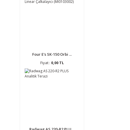
Four E's SK-150 Orbi ...
Fiyat :
0,00 TL
Radwag AS 220-R2 PLU ...