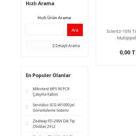
Hızlı Arama
Hızlı Ürün Arama
Ara
Scientz-10N T
Multipipel
Detaylı Arama
0,00 
En Populer Olanlar
Mikrotest MPS 90 PCR
Çalışma Kabini
Servisbio SCG-W1000 Jel
Görüntüleme Sistemi
Zealway FD-29SA Dik Tip
Otoklav 29 Lt