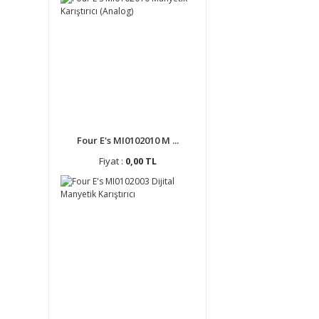
Four E's MI0102010 M ...
Fiyat :
0,00 TL