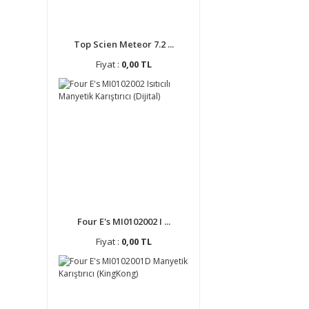
Top Scien Meteor 7.2 ...
Fiyat :
0,00 TL
Four E's MI0102002 I ...
Fiyat :
0,00 TL