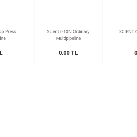
op Press
Scientz-10N Ordinary
SCIENTZ
ine
Multipipeline
TL
0,00 TL
0