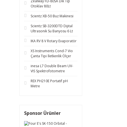
Zealway FD-80SA Dik Tip
Otoklav 80Lt
Scientz XB-50 Buz Makinesi
Scientz SB-3200DTD Dijital
Ultrasonik Su Banyosu 6 Lt
IKA RV 8 V Rotary Evaporatör
XS Instruments Cond-7 Vio
Çanta Tipi İletkenlik Ölçer
inesa L7 Double Beam UV-
VIS Spektrofotometre
REX PH210E Portatif pH
Metre
Sponsor Ürünler