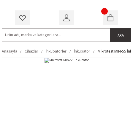
ARA
Anasayfa
Cihazlar
İnkübatörler
İnkübator
Mikrotest MIN-55 İnk