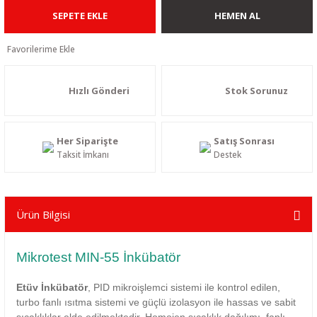
SEPETE EKLE
HEMEN AL
Hızlı Gönderi
Stok Sorunuz
Her Siparişte
Satış Sonrası
Taksit İmkanı
Destek
Ürün Bilgisi
Mikrotest MIN-55 İnkübatör
Etüv İnkübatör
, PID mikroişlemci sistemi ile kontrol edilen,
turbo fanlı ısıtma sistemi ve güçlü izolasyon ile hassas ve sabit