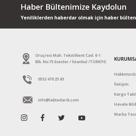
Haber Bültenimize Kaydolun
Yeniliklerden haberdar olmak için haber bülte
Oruçreis Mah. Tekstilkent Cad. 6-1
KURUMS
Blk. No:75 Esenler / İstanbul /TÜRKİYE
Hakkımızd
0532 470 25 83
İletişim
Kargo Taki
info@labtedarik.com
Havale Bil
Marka Tesc