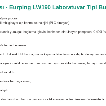
sı - Eurping LW190 Laboratuvar Tipi Bu
ceğiniz program
robilgisayar çip kontrol teknolojisi (PLC olmayan) .
kanslı yumuşak başlatma işlevini benimser, sirkülasyon pompasını 0-400L/dak
yöntemini benimser.
e, EULA elektrikli kapı açma ve kapama teknolojisine sahiptir, deneyi yapan ki
 aşırı sıcaklık koruması, su pompası aşırı sıcaklık koruması, fan aşırı sıca
rduracaktır;
silirse hafızaya alınır;
ahiptir;
kalıntıların boru hattına girmesini ve tıkanmaya neden olmasını önlemektedir.