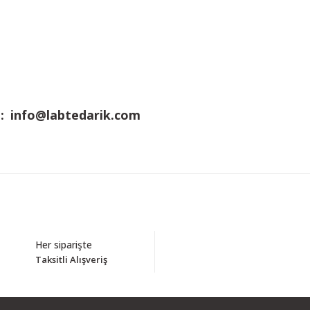
 :
info@labtedarik.com
Bu ürüne ilk yorumu siz yapın!
Her siparişte
Taksitli Alışveriş
Yorum Yaz