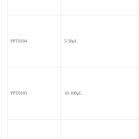
PPT0104
5-50μL
PPT0105
10-100μL