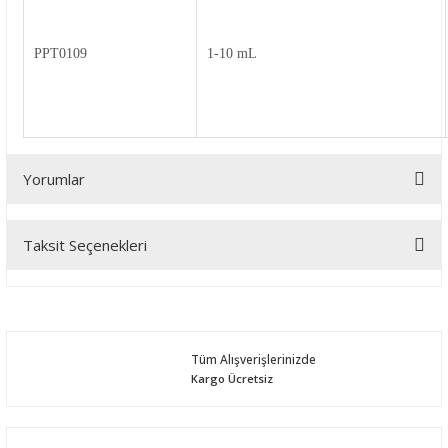
PPT0109
1-10 mL
Yorumlar
Taksit Seçenekleri
Bu ürüne ilk yorumu siz yapın!
Yorum Yaz
Tüm Alışverişlerinizde
Kargo Ücretsiz