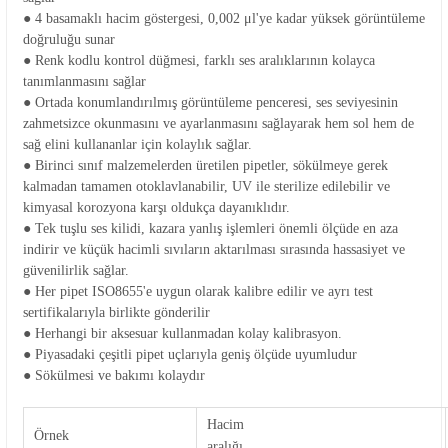
● 4 basamaklı hacim göstergesi, 0,002 μl'ye kadar yüksek görüntüleme
doğruluğu sunar
● Renk kodlu kontrol düğmesi, farklı ses aralıklarının kolayca
tanımlanmasını sağlar
● Ortada konumlandırılmış görüntüleme penceresi, ses seviyesinin
zahmetsizce okunmasını ve ayarlanmasını sağlayarak hem sol hem de
sağ elini kullananlar için kolaylık sağlar.
● Birinci sınıf malzemelerden üretilen pipetler, sökülmeye gerek
kalmadan tamamen otoklavlanabilir, UV ile sterilize edilebilir ve
kimyasal korozyona karşı oldukça dayanıklıdır.
● Tek tuşlu ses kilidi, kazara yanlış işlemleri önemli ölçüde en aza
indirir ve küçük hacimli sıvıların aktarılması sırasında hassasiyet ve
güvenilirlik sağlar.
● Her pipet ISO8655'e uygun olarak kalibre edilir ve ayrı test
sertifikalarıyla birlikte gönderilir
● Herhangi bir aksesuar kullanmadan kolay kalibrasyon.
● Piyasadaki çeşitli pipet uçlarıyla geniş ölçüde uyumludur
● Sökülmesi ve bakımı kolaydır
Hacim
Örnek
aralığı