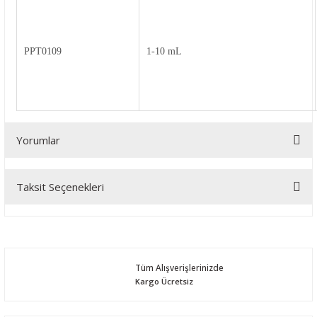
PPT0109
1-10 mL
Yorumlar
Taksit Seçenekleri
Bu ürüne ilk yorumu siz yapın!
Yorum Yaz
Tüm Alışverişlerinizde
Kargo Ücretsiz