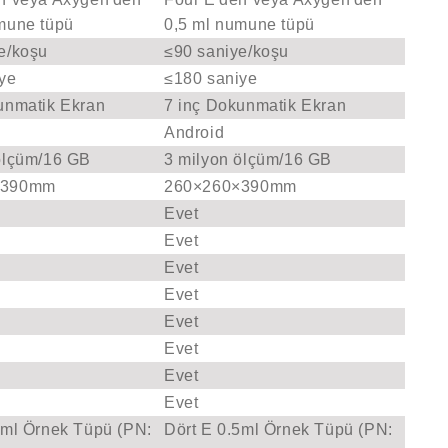
mune tüpü
0,5 ml numune tüpü
e/koşu
≤90 saniye/koşu
ye
≤180 saniye
unmatik Ekran
7 inç Dokunmatik Ekran
Android
ölçüm/16 GB
3 milyon ölçüm/16 GB
×390mm
260×260×390mm
Evet
Evet
Evet
Evet
Evet
Evet
Evet
Evet
5ml Örnek Tüpü (PN:
Dört E 0.5ml Örnek Tüpü (PN: