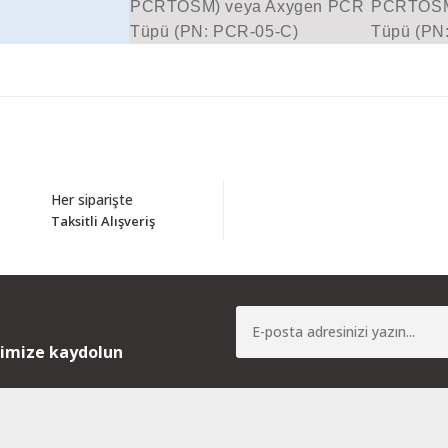
PCRTOSM) veya Axygen PCR
PCRTOSM
Tüpü (PN: PCR-05-C)
Tüpü (PN
Bu ürüne ilk yorumu siz yapın!
Her siparişte
Taksitli Alışveriş
Yorum Yaz
nimize kaydolun