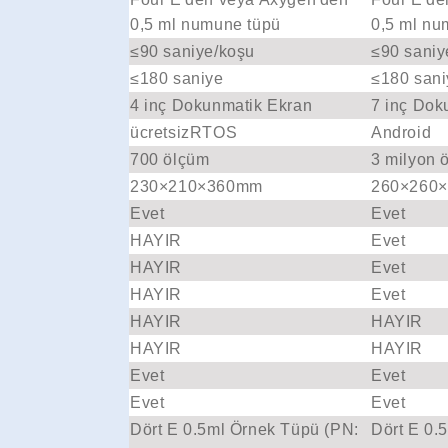
0,5 ml numune tüpü
0,5 ml nu
≤90 saniye/koşu
≤90 saniy
≤180 saniye
≤180 sani
4 inç Dokunmatik Ekran
7 inç Dok
ücretsizRTOS
Android
700 ölçüm
3 milyon 
230×210×360mm
260×260
Evet
Evet
HAYIR
Evet
HAYIR
Evet
HAYIR
Evet
HAYIR
HAYIR
HAYIR
HAYIR
Evet
Evet
Evet
Evet
Dört E 0.5ml Örnek Tüpü (PN:
Dört E 0.