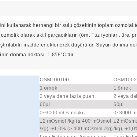
ü
ullanarak herhangi bir sulu çözeltinin toplam ozmolalitesi
motik olarak aktif parçacıkların (örn. Tuz iyonları, üre, pro
ırılabilir maddeler eklenerek düşürülür. Suyun donma nokt
inin donma noktası -1,858°C'dir.
OSM100100
OSM1002
1 örnek
1 örnek
2 veya daha fazla puan
2 veya da
60μl
60μl
0~3000 mOsmol/kg
0~3000 m
±2 mOsmol /kg (≤ 400 mOsmol
±2 mOsmo
/kg), ±1,0% (> 400 mOsmol /kg)
/kg), ±1,
Four E'den veya Axygen'den
Four E'de