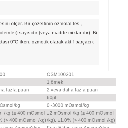
ni ölçer. Bir çözeltinin ozmolalitesi,
teinler) sayısıdır (veya madde miktarıdır). Bir
ası 0°C iken, ozmotik olarak aktif parçacık
00
OSM100201
1 örnek
ha fazla puan
2 veya daha fazla puan
60μl
Osmol/kg
0~3000 mOsmol/kg
l /kg (≤ 400 mOsmol
±2 mOsmol /kg (≤ 400 mOsmol
0% (> 400 mOsmol /kg)
/kg), ±1,0% (> 400 mOsmol /kg)
n veya Axygen'den
Four E'den veya Axygen'den