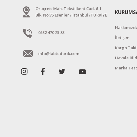
Oruçreis Mah. Tekstilkent Cad. 6-1
KURUMS
Blk. No:75 Esenler / İstanbul /TÜRKİYE
Hakkımızd
0532 470 25 83
İletişim
Kargo Taki
info@labtedarik.com
Havale Bil
Marka Tesc