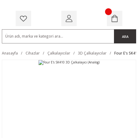
ARA
Anasayfa
Cihazlar
Çalkalayıcılar
3D Çalkalayıcılar
Four E's SK41