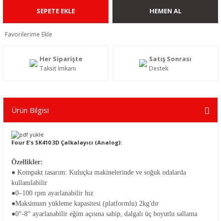
SEPETE EKLE
HEMEN AL
Her Siparişte
Satış Sonrası
Taksit İmkanı
Destek
Ürün Bilgisi
Four E's SK410 3D Çalkalayıcı (Analog):
Özellikler:
●
Kompakt tasarım: Kuluçka makinelerinde ve soğuk odalarda
kullanılabilir
●0–100 rpm ayarlanabilir hız
●Maksimum yükleme kapasitesi (platformlu) 2kg'dır
●0°-8° ayarlanabilir eğim açısına sahip, dalgalı üç boyutlu sallama