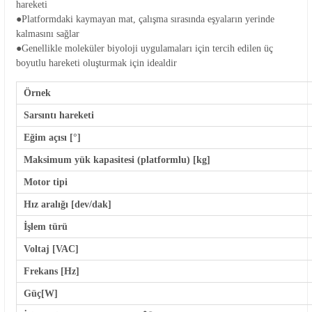
hareketi
●Platformdaki kaymayan mat, çalışma sırasında eşyaların yerinde
kalmasını sağlar
●Genellikle moleküler biyoloji uygulamaları için tercih edilen üç
boyutlu hareketi oluşturmak için idealdir
Örnek
Sarsıntı hareketi
Eğim açısı [°]
Maksimum yük kapasitesi (platformlu) [kg]
Motor tipi
Hız aralığı [dev/dak]
İşlem türü
Voltaj [VAC]
Frekans [Hz]
Güç[W]