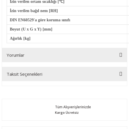
İzin verilen ortam sıcaklığı [℃]
İzin verilen bağıl nem [RH]
DIN EN60529'a göre koruma sınıfı
Boyut (U x G x Y) [mm]
Ağırlık [kg]
Yorumlar
Taksit Seçenekleri
Bu ürüne ilk yorumu siz yapın!
Yorum Yaz
Tüm Alışverişlerinizde
Kargo Ücretsiz