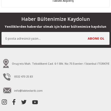
Taksitli Alışveriş
Haber Bültenimize Kaydolun
Yeniliklerden haberdar olmak için haber bültenimize kaydolun
ABONE OL
Oruçreis Mah. Tekstilkent Cad. 6-1 Blk. No:75 Esenler / İstanbul /TÜRKİYE
0532 470 25 83
info@labtedarik.com