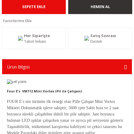
SEPETE EKLE
HEMEN AL
Her Siparişte
Satış Sonrası
Taksit İmkanı
Destek
Ürün Bilgisi
Four E's VM112 Mini Vortex (Pil ile Çalışan):
FOUR E's nin türünün ilk örneği olan Pille Çalışan Mini Vortex
Mikseri Dokunmatik işleve sahiptir, 5600 rpm Sabit hıza ve 2 saat
boyunca sürekli çalışabilen dahili bir pile sahiptir. Jant boyunca
bulunan LED ışıklar çalışırken yanar ve ayrıca pil seviyesini gösterir.
Taşınabilirlik, mükemmel karıştırma kabiliyeti ve çekici tasarımı bu
Modele Pazardaki diğer ürünlere göre avantaj sağlar.