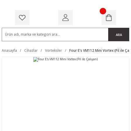
ARA
Anasayfa
Cihazlar
Vorteksler
Four E's VM112 Mini Vortex (Pil ile Çal