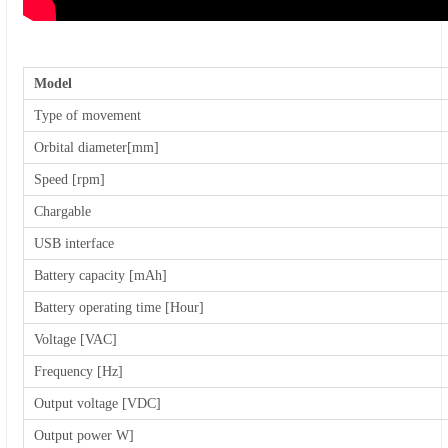
Model
Type of movement
Orbital diameter[mm]
Speed [rpm]
Chargable
USB interface
Battery capacity [mAh]
Battery operating time [Hour]
Voltage [VAC]
Frequency [Hz]
Output voltage [VDC]
Output power W]