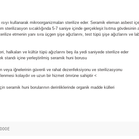
 ısıyı kullanarak mikroorganizmaları sterilize eder.
Seramik eleman asbest iç
um sterilizasyon sıcaklığında 5-7 saniye içinde gerçekleşir.
Isıtma gövdesinin a
terilize etmenin yanı sıra üçgen şişe ağızlarını, test tüpü şişe ağızlarını ve la
, halkaları ve kültür tüpü ağızlarını beş ila yedi saniyede sterilize eder
k standı içine yerleştirilmiş seramik huni borusu
ın veya iğnelerinin güvenli ve rahat dezenfeksiyonu ve sterilizasyonu
izlenmesi kolaydır ve uzun bir hizmet ömrüne sahiptir
<
n seramik huni borularının derinliklerinde organik madde külleri
000E