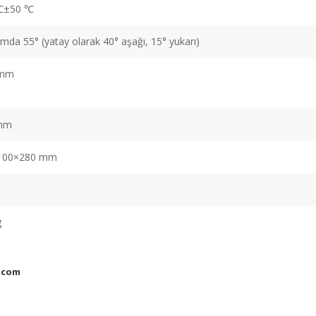
℃±50 ℃
mda 55° (yatay olarak 40° aşağı, 15° yukarı)
 mm
mm
100×280 mm
g
.com