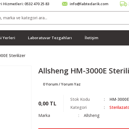
i Hizmetleri: 0532 470 25 83
info@labtedarik.com
i Yerleri
Laboratuvar Tezgahları
İletişim
00E Sterilizer
Allsheng HM-3000E Steril
0 Yorum / Yorum Yaz
Stok Kodu
HM-3000
0,00 TL
Kategori
Sterilazat
Marka
Allsheng