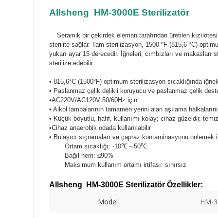
Allsheng HM-3000E S
terilizatör
Seramik bir çekirdek eleman tarafından üretilen kızılötesi
sterilite sağlar. Tam sterilizasyon, 1500 ºF (815,6 ºC) optim
yukarı ayar 15 derecedir.
İğneleri, cımbızları ve makasları s
sterilize edebilir.
• 815,6°C (1500°F) optimum sterilizasyon sıcaklığında iğneleri
• Paslanmaz çelik delikli koruyucu ve paslanmaz çelik deste
•AC220V/AC120V 50/60Hz için
• Alkol lambalarının tamamen yerini alan aşılama halkaların
• Küçük boyutlu, hafif, kullanımı kolay; cihaz güzeldir, tem
•Cihaz anaerobik odada kullanılabilir
• Bulaşıcı sıçramaları ve çapraz kontaminasyonu önlemek içi
Ortam sıcaklığı: -10℃～50℃
Bağıl nem: ≤90%
Maksimum kullanım ortamı irtifası: sınırsız
Allsheng HM-3000E S
terilizatör Özellikler:
Model
HM-3