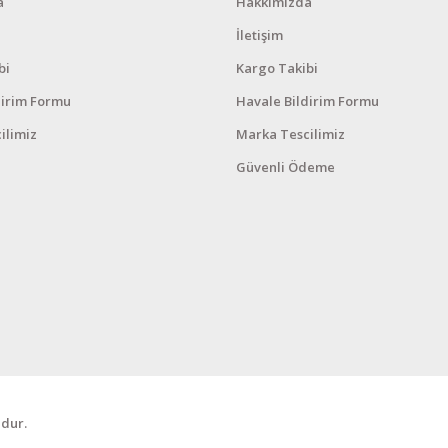
a
Hakkımızda
İletişim
bi
Kargo Takibi
dirim Formu
Havale Bildirim Formu
ilimiz
Marka Tescilimiz
Güvenli Ödeme
dur.