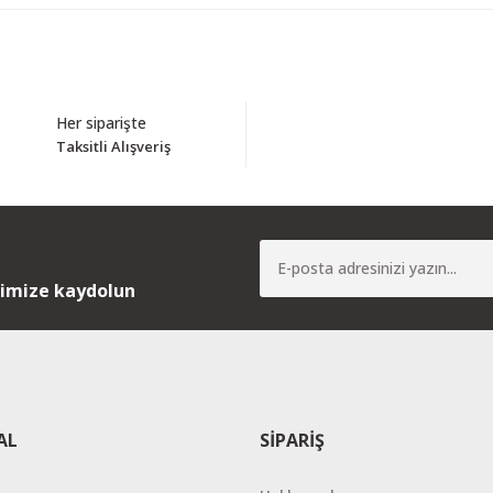
Bu ürüne ilk yorumu siz yapın!
Her siparişte
Taksitli Alışveriş
Yorum Yaz
nimize kaydolun
AL
SİPARİŞ