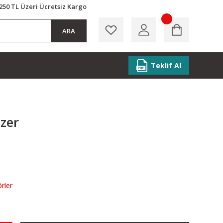
250 TL Üzeri Ücretsiz Kargo
ARA
Teklif Al
izer
E
örler