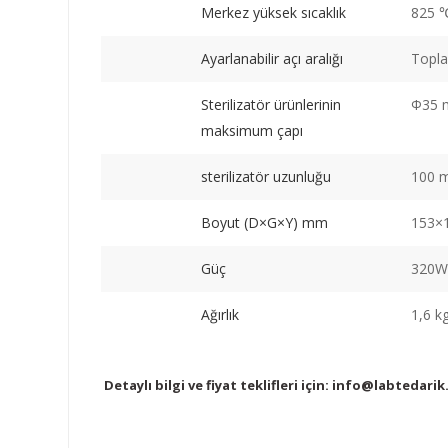
Merkez yüksek sıcaklık
825 
Ayarlanabilir açı aralığı
Topla
Sterilizatör ürünlerinin
Φ35
maksimum çapı
sterilizatör uzunluğu
100 
Boyut (D×G×Y) mm
153×
Güç
320W
Ağırlık
1,6 k
Detaylı bilgi ve fiyat teklifleri için:
info@labtedarik