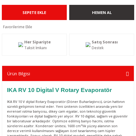
SEPETE EKLE
HEMEN AL
Her Siparişte
Satış Sonrası
Taksit İmkanı
Destek
Ürün Bilgisi
IKA RV 10 Digital V Rotary Evaporatör
IKA RV 10 V dijital
Rotary Evaporatör
(Döner Buharlaştırıcı), ürün hattının
sürekli gelişimini temsil eder. Yeni ünitenin özellikleri arasında yeni bir
evrensel ısıtma banyosu, dikey cam eşyalar, son teknoloji güvenlik
fonksiyonları ve dijital bağlantı yer alıyor. RV 10 digital, sağlam ve güvenilir
bir laboratuvar arkadaşıdır. Optimize edilmiş banyo hacmi, ısıtma
sürelerini azaltır. Kondenser ünitesi, 1600 cm²'lik yüzey alanının son
derece verimli kullanılmasını sağlayan özel tasarlanmış cam tüpler
içermektedir. Sonuç olarak, RV 10 dijital modeli, genellikle daha pahalı