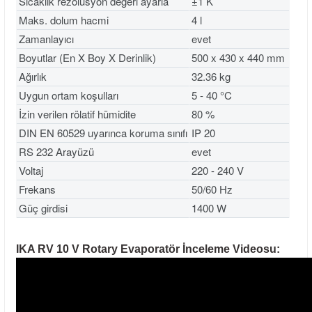
Sıcaklık rezolüsyon değeri ayarla
±1 K
Maks. dolum hacmi
4 l
Zamanlayıcı
evet
Boyutlar (En X Boy X Derinlik)
500 x 430 x 440 mm
Ağırlık
32.36 kg
Uygun ortam koşulları
5 - 40 °C
İzin verilen rölatif hümidite
80 %
DIN EN 60529 uyarınca koruma sınıfı
IP 20
RS 232 Arayüzü
evet
Voltaj
220 - 240 V
Frekans
50/60 Hz
Güç girdisi
1400 W
IKA RV 10 V Rotary Evaporatör İnceleme Videosu: