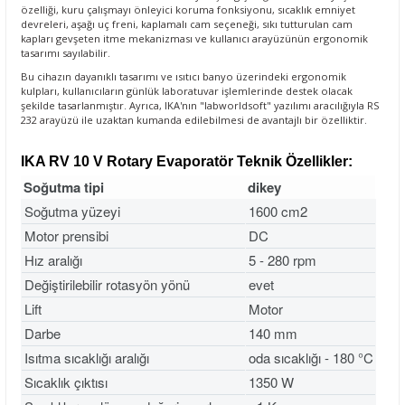
özelliği, kuru çalışmayı önleyici koruma fonksiyonu, sıcaklık emniyet
devreleri, aşağı uç freni, kaplamalı cam seçeneği, sıkı tutturulan cam
kapları gevşeten itme mekanizması ve kullanıcı arayüzünün ergonomik
tasarımı sayılabilir.
Bu cihazın dayanıklı tasarımı ve ısıtıcı banyo üzerindeki ergonomik
kulpları, kullanıcıların günlük laboratuvar işlemlerinde destek olacak
şekilde tasarlanmıştır. Ayrıca, IKA'nın "labworldsoft" yazılımı aracılığıyla RS
232 arayüzü ile uzaktan kumanda edilebilmesi de avantajlı bir özelliktir.
IKA RV 10 V Rotary Evaporatör Teknik Özellikler:
Soğutma tipi
dikey
Soğutma yüzeyi
1600 cm2
Motor prensibi
DC
Hız aralığı
5 - 280 rpm
Değiştirilebilir rotasyön yönü
evet
Lift
Motor
Darbe
140 mm
Isıtma sıcaklığı aralığı
oda sıcaklığı - 180 °C
Sıcaklık çıktısı
1350 W