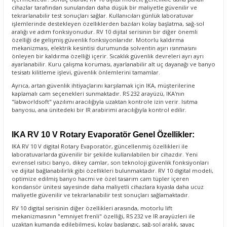
cihazlar tarafından sunulandan daha düşük bir maliyetle güvenilir ve
tekrarlanabilir test sonuçları sağlar. Kullanıcıları günlük laboratuvar
işlemlerinde destekleyen özelliklerden bazıları kolay başlatma, sağ-sol
aralığı ve adım fonksiyonudur. RV 10 dijital serisinin bir diğer önemli
özelliği de gelişmiş güvenlik fonksiyonlarıdır. Motorlu kaldırma
mekanizması, elektrik kesintisi durumunda solventin aşırı ısınmasını
önleyen bir kaldırma özelliği içerir. Sıcaklık güvenlik devreleri ayrı ayrı
ayarlanabilir. Kuru çalışma koruması, ayarlanabilir alt uç dayanağı ve banyo
tesisatı kilitleme işlevi, güvenlik önlemlerini tamamlar.
Ayrıca, artan güvenlik ihtiyaçlarını karşılamak için IKA, müşterilerine
kaplamalı cam seçenekleri sunmaktadır. RS 232 arayüzü, IKA'nın
"labworldsoft" yazılımı aracılığıyla uzaktan kontrole izin verir. Isıtma
banyosu, ana ünitedeki bir IR arabirimi aracılığıyla kontrol edilir.
IKA RV 10 V Rotary Evaporatör Genel Özellikler:
IKA RV 10 V digital Rotary Evaporatör, güncellenmiş özellikleri ile
laboratuvarlarda güvenilir bir şekilde kullanılabilen bir cihazdır. Yeni
evrensel ısıtıcı banyo, dikey camlar, son teknoloji güvenlik fonksiyonları
ve dijital bağlanabilirlik gibi özellikleri bulunmaktadır. RV 10 digital modeli,
optimize edilmiş banyo hacmi ve özel tasarım cam tüpler içeren
kondansör ünitesi sayesinde daha maliyetli cihazlara kıyasla daha ucuz
maliyetle güvenilir ve tekrarlanabilir test sonuçları sağlamaktadır.
RV 10 digital serisinin diğer özellikleri arasında, motorlu lift
mekanizmasının "emniyet frenli" özelliği, RS 232 ve IR arayüzleri ile
uzaktan kumanda edilebilmesi, kolay başlangıç, sağ-sol aralık, sayaç