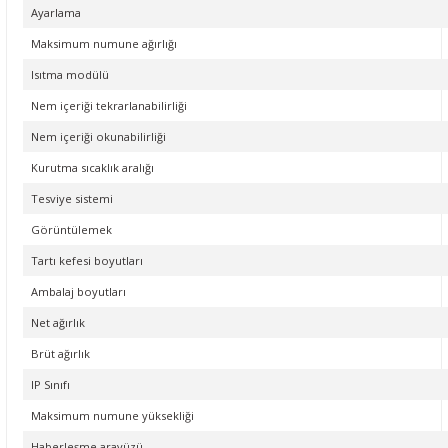
Ayarlama
Maksimum numune ağırlığı
Isıtma modülü
Nem içeriği tekrarlanabilirliği
Nem içeriği okunabilirliği
Kurutma sıcaklık aralığı
Tesviye sistemi
Görüntülemek
Tartı kefesi boyutları
Ambalaj boyutları
Net ağırlık
Brüt ağırlık
IP Sınıfı
Maksimum numune yüksekliği
Haberleşme arayüzü