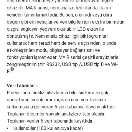
bağıl nemi belirlemeye yönelik bir laboratuvar ölçüm
cihazıdır. MA.R serisi, nem analizörleri standartlarını
yeniden tanımlamaktadır. Bu seri, ürün adı veya dara
değeri gibi ek mesajlar ve veri bilgileri için ekstra bir metin
çizgisi sağlayan yepyeni okunabilir LCD ekran ile
donatılmıştır. Nem analiz cihazı ilgili piktogramları
kullanarak hem terazi hem de servis açısından, o anda
etkinleştirilen modu, bilgisayar bağlantısını ve
fonksiyonları işaret eder. MA.R serisi çeşitli arayüzlerle
zenginleştirilmiştir: RS232, USB tip A, USB tip B ve Wi-
®
Fi
.
Veri tabanları:
R serisi nem analiz cihazlarının bilgi sistemi, birçok
operatörün birçok örnek içeren ürün veri tabanını
kullanmasına izin veren 6 veri tabanına dayanmaktadır.
Toplanan ölçümler sonraki analizlere tabi olabilir.
Toplanan veriler 6 veri tabanında kayıtlıdır:
Kullanıcılar (100 kullanıcıya kadar)