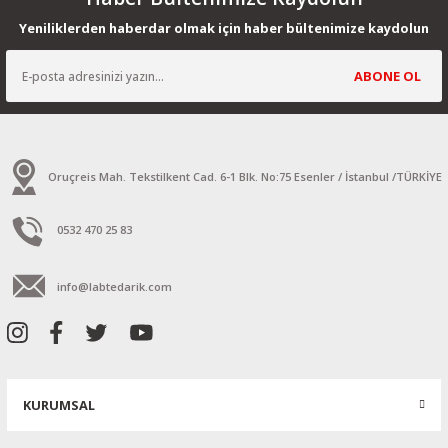
Yeniliklerden haberdar olmak için haber bültenimize kaydolun
ABONE OL
Oruçreis Mah. Tekstilkent Cad. 6-1 Blk. No:75 Esenler / İstanbul /TÜRKİYE
0532 470 25 83
info@labtedarik.com
KURUMSAL