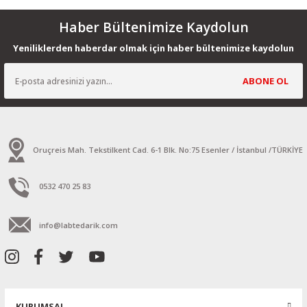
Haber Bültenimize Kaydolun
Yeniliklerden haberdar olmak için haber bültenimize kaydolun
ABONE OL
Oruçreis Mah. Tekstilkent Cad. 6-1 Blk. No:75 Esenler / İstanbul /TÜRKİYE
0532 470 25 83
info@labtedarik.com
KURUMSAL