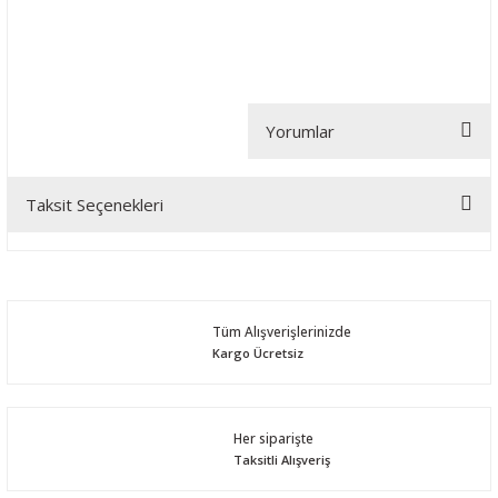
Yorumlar
Taksit Seçenekleri
Bu ürüne ilk yorumu siz yapın!
Yorum Yaz
Tüm Alışverişlerinizde
Kargo Ücretsiz
Her siparişte
Taksitli Alışveriş