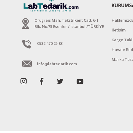
KURUMS
Oruçreis Mah. Tekstilkent Cad. 6-1
Hakkımızd
Blk. No:75 Esenler / İstanbul /TÜRKİYE
İletişim
Kargo Taki
0532 470 25 83
Havale Bil
Marka Tesc
info@labtedarik.com