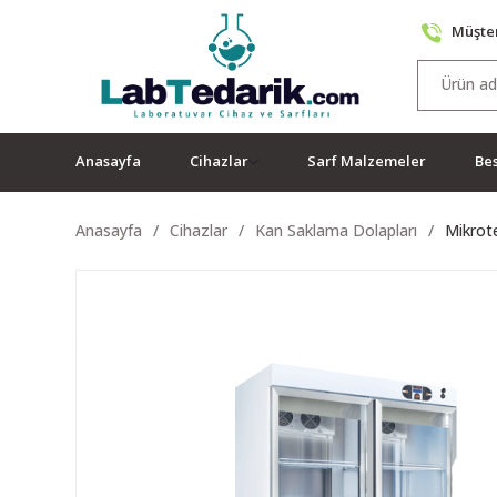
Müşter
Anasayfa
Cihazlar
Sarf Malzemeler
Bes
Anasayfa
Cihazlar
Kan Saklama Dolapları
Mikrot