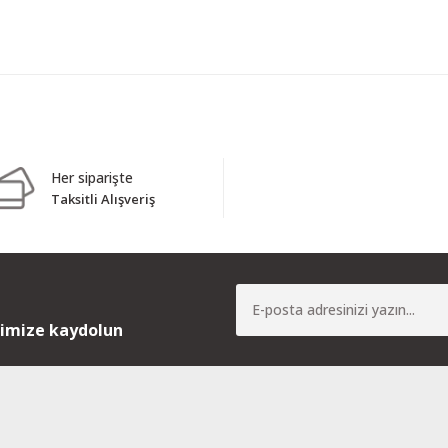
Bu ürüne ilk yorumu siz yapın!
Her siparişte
Taksitli Alışveriş
Yorum Yaz
nimize kaydolun