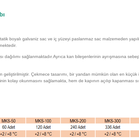
bı
tik boyalı galvaniz sac ve iç yüzeyi paslanmaz sac malzemeden yapılmıştır
mektedir.
 ısı dağılımı sağlanmaktadır.Ayrıca kan bileşenlerinin ayrışmasına sebe
çin geliştirilmiştir. Çekmece tasarımı, bir yandan mümkün olan en küçü
rinin kolay okunmasını sağlamakta, hem de kapının açılıp kapanması sıra