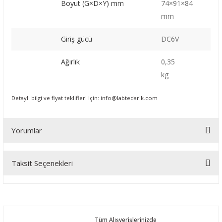
Boyut (G×D×Y) mm
74×91×84
mm
Giriş gücü
DC6V
Ağırlık
0,35
kg
Detaylı bilgi ve fiyat teklifleri için:
info@labtedarik.com
Yorumlar
Taksit Seçenekleri
Bu ürüne ilk yorumu siz yapın!
Yorum Yaz
Tüm Alışverişlerinizde