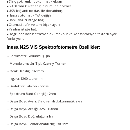
●7 inç çok renkli dokunmatik ekran
●5-100 mm küvetler için numune bölmesi
●USB bağlantı noktası ile donatılmış
●Hassas otomatik T/A değişimi
●Dahili yazıcı isteğe bağlı
●Otomatik sıfır ve tam ölçek ayarı
●Yazılım isteğe bağlı
●Doğrudan konsantrasyon okuma -out ve konsantrasyon faktörü ayar
fonksiyonu
inesa N2S VIS Spektrofotometre Özellikler:
- Fotometri: Bölünmüş Işın
- Monokromatör Tipi: Czerny-Turner
- Odak Uzaklığı: 160mm
- Izgara: 1200 satır/mm
- Dedektör: Silikon Fotosel
- Spektrum Bant Genişliği: 2nm
- Dalga Boyu Ayarı: 7 inç renkli dokunmatik ekran
- Dalga Boyu Aralığı: 325-1100nm
- Dalga Boyu Doğruluğu: ±1nm
- Dalga Boyu Tekrarlanabilirliği: ≤0.5nm