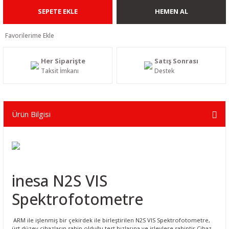
SEPETE EKLE
HEMEN AL
Her Siparişte
Satış Sonrası
Taksit İmkanı
Destek
Ürün Bilgisi
inesa N2S VIS
Spektrofotometre
ARM ile işlenmiş bir çekirdek ile birleştirilen N2S VIS
Spektrofotometre
,
üst düzey cihazların sahip olduğu test hızlarına ve işlevlere sahiptir.Cihaz,