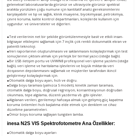
geleneksel laboratuvarlarda görünür ve ultraviyole-görünür spektral
aralıkta yürütülen çoğu numune için kantitatif analiz gereksinimlerini
karşılayabilir ve tıp ve sağlık, klinik muayene, biyokimyasal, petrokimya,
çevre koruma, kalite kontrol departmanları, kolejlerde kullanım için
uygundur. ve üniversiteler ve diğerleri.
●Test verilerinin net bir şekilde görüntülenmesiyle basit ve etkili insan-
bilgisayar etkileşimi sağlamak için 7 inçlik çok renkli dokunmatik ekran ve
patentli teknoloji.
●Veri raporlarının oluşturulmasını ve saklanmasını kolaylaştırmak için test
sonuçlarının çıktısını almak için yerleşik bir termal yazıcı (isteğe bağlı).
●Bir USB iletişim portu ve UVWIN8 profesyonel veri işleme yazılımı (isteğe
bağlı), veri işleme ve haritalama işlevlerini ve büyük miktarda veri
dosyasının depolanmasını sağlamak ve müşteriler tarafından ikincil
geliştirmeyi kolaylaştırmak için.
●Otomatik dalga boyu ayarı, hızlı ve doğru.
●Dalga boyu taraması (yalnızca S modeli), kinetik zaman taraması,
otomatik dalga boyu, doğrusal regresyon, konsantrasyonun doğrudan
okunması, tepe algılama, düzenli yazdırma vb. gibi işlevler.
●Algılanan verileri, gerilemeyi hafızaya almak için gelişmiş güç kapatma
koruma önlemleri hızlı başlatma elde etmek için denklem ve cihaz
düzeltme parametreleri.
●Ömür boyu koruma sağlayan tungsten lamba.
inesa N2S VIS Spektrofotometre
Ana Özellikler:
●Otomatik dalga boyu ayarları