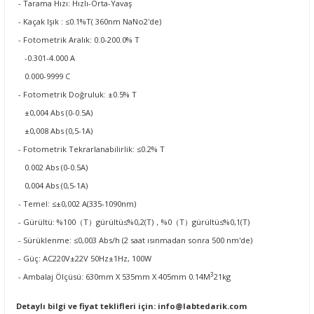
- Tarama Hızı: Hızlı-Orta-Yavaş
- Kaçak Işık : ≤0.1%T( 360nm NaNo2'de)
- Fotometrik Aralık: 0.0-200.0% T
-0.301-4.000 A
0.000-9999 C
- Fotometrik Doğruluk: ±0.5% T
±0,004 Abs (0-0.5A)
±0,008 Abs (0,5-1A)
- Fotometrik Tekrarlanabilirlik: ≤0.2% T
0.002 Abs (0-0.5A)
0,004 Abs (0,5-1A)
- Temel: ≤±0,002 A(335-1090nm)
- Gürültü: %100（T）gürültü≤%0,2(T)，%0（T）gürültü≤%0,1(T)
- Sürüklenme: ≤0,003 Abs/h (2 saat ısınmadan sonra 500 nm'de)
- Güç: AC220V±22V 50Hz±1Hz, 100W
3
- Ambalaj Ölçüsü: 630mm X 535mm X 405mm 0.14M
21kg
Detaylı bilgi ve fiyat teklifleri için:
info@labtedarik.com