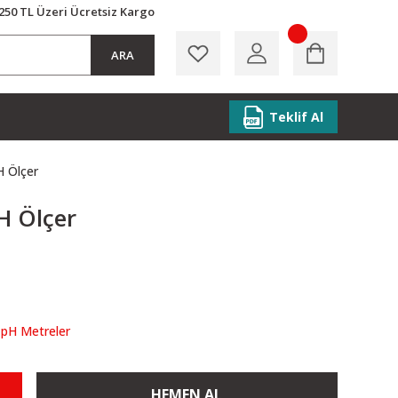
250 TL Üzeri Ücretsiz Kargo
ARA
Teklif Al
 Ölçer
H Ölçer
pH Metreler
HEMEN AL