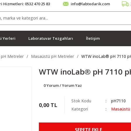
i Hizmetleri: 0532 470 25 83
info@labtedarik.com
i Yerleri
Laboratuvar Tezgahları
İletişim
pH Metreler
Masaüstü pH Metreler
WTW inoLab® pH 7110 pH
WTW inoLab® pH 7110 p
0 Yorum / Yorum Yaz
Stok Kodu
pH7110
0,00 TL
Kategori
Masaüstü 
SEPETE EKLE