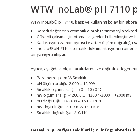
WTW inoLab® pH 7110 p
WTW inoLab® pH 7110, basit ve kullanımı kolay bir laboratu
Kararlı değerlerin otomatik olarak tanınmasıyla tekrarl
Güvenli çalışma için otomatik işlevler kullanılmıştır ve b
Kalibrasyon zamanlayıcısı ile artan ölçüm doğruluğu sağ
inoLab® pH 7110, otomatik dokümantasyonun bir öncelik 
bir yüzeye sahiptir.
Ayrıca, aşağıdaki ölçüm aralıklarına ve doğruluk değerleri
Parametre: pH/mV/Sıcaklık
pH ölçüm aralığı: -2.000 ... 19.999
Sıcaklık ölçüm aralığı: -5.0 ... 105.0 °C
mV ölçüm aralığı: -1200.0 ... +1200 / -2000 ... +2000 mV
pH doğruluğu: +/- 0.005/ +/- 0.01/0.1
mV doğruluğu: +/- 0.3 mV/ +/- 1 mV
Sıcaklık doğruluğu: +/- 0.1 K
Detaylı bilgi ve fiyat teklifleri için:
info@labtedarik