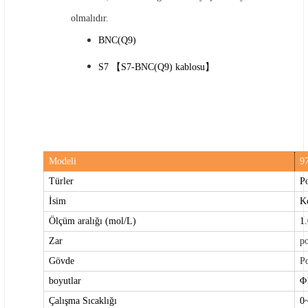
olmalıdır.
BNC(Q9)
S7 【S7-BNC(Q9) kablosu】
Modeli
9
Türler
P
İsim
K
Ölçüm aralığı (mol/L)
1
Zar
p
Gövde
P
boyutlar
Φ
Çalışma Sıcaklığı
0