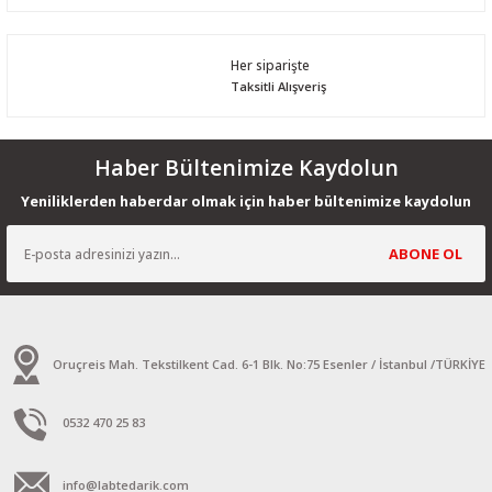
Her siparişte
Taksitli Alışveriş
Haber Bültenimize Kaydolun
Yeniliklerden haberdar olmak için haber bültenimize kaydolun
ABONE OL
Oruçreis Mah. Tekstilkent Cad. 6-1 Blk. No:75 Esenler / İstanbul /TÜRKİYE
0532 470 25 83
info@labtedarik.com