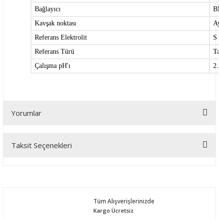
Bağlayıcı
B
Kavşak noktası
Ay
Referans Elektrolit
S
Referans Türü
T
Çalışma pH'ı
2.
Yorumlar
Taksit Seçenekleri
Bu ürüne ilk yorumu siz yapın!
Yorum Yaz
Tüm Alışverişlerinizde
Kargo Ücretsiz