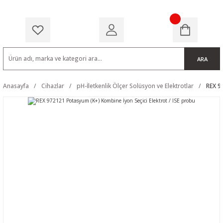
ARA
Anasayfa
Cihazlar
pH-İletkenlik Ölçer Solüsyon ve Elektrotlar
REX 9