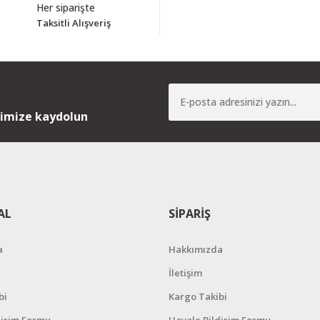
Her siparişte
Taksitli Alışveriş
Yorum Yaz
nimize kaydolun
AL
SİPARİŞ
a
Hakkımızda
İletişim
bi
Kargo Takibi