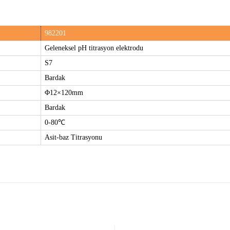
982201
Geleneksel pH titrasyon elektrodu
S7
Bardak
Φ12×120mm
Bardak
0-80℃
Asit-baz Titrasyonu
Bu ürüne ilk yorumu siz yapın!