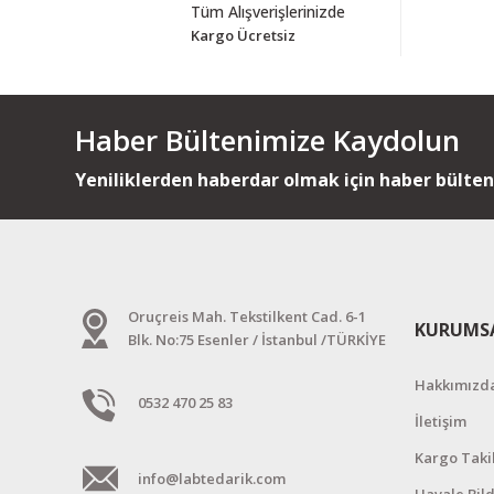
Tüm Alışverişlerinizde
Kargo Ücretsiz
Haber Bültenimize Kaydolun
Yeniliklerden haberdar olmak için haber bülte
Oruçreis Mah. Tekstilkent Cad. 6-1
KURUMS
Blk. No:75 Esenler / İstanbul /TÜRKİYE
Hakkımızd
0532 470 25 83
İletişim
Kargo Taki
info@labtedarik.com