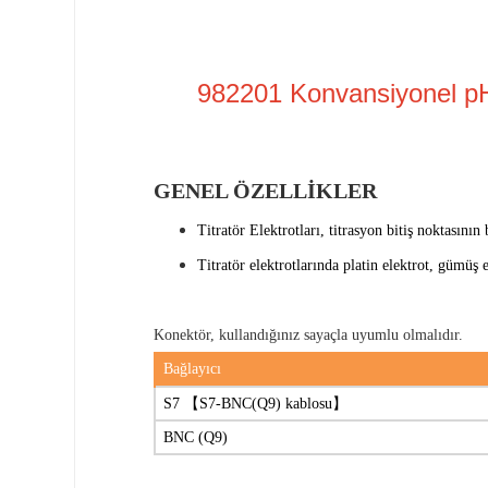
982201 Konvansiyonel pH
GENEL ÖZELLİKLER
Titratör Elektrotları, titrasyon bitiş noktasının 
Titratör elektrotlarında platin elektrot, gümüş 
Konektör, kullandığınız sayaçla uyumlu olmalıdır.
Bağlayıcı
S7 【S7-BNC(Q9) kablosu】
BNC
(Q9)