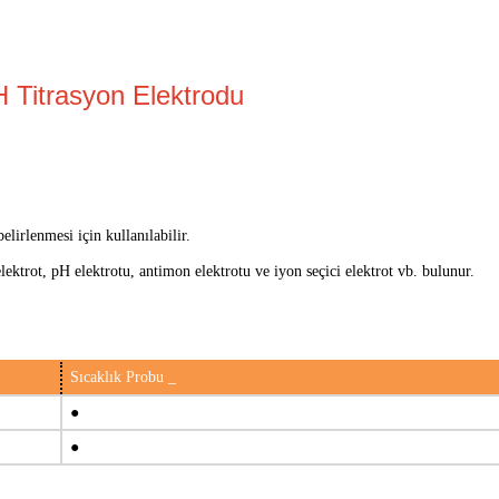
 Titrasyon Elektrodu
belirlenmesi için kullanılabilir.
elektrot, pH elektrotu, antimon elektrotu ve iyon seçici elektrot vb. bulunur.
Sıcaklık
Probu
_
●
●