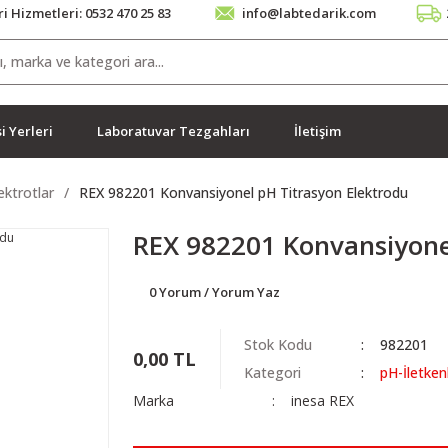
i Hizmetleri: 0532 470 25 83
info@labtedarik.com
i Yerleri
Laboratuvar Tezgahları
İletişim
ektrotlar
REX 982201 Konvansiyonel pH Titrasyon Elektrodu
REX 982201 Konvansiyone
0 Yorum / Yorum Yaz
Stok Kodu
982201
0,00 TL
Kategori
pH-İletken
Marka
inesa REX