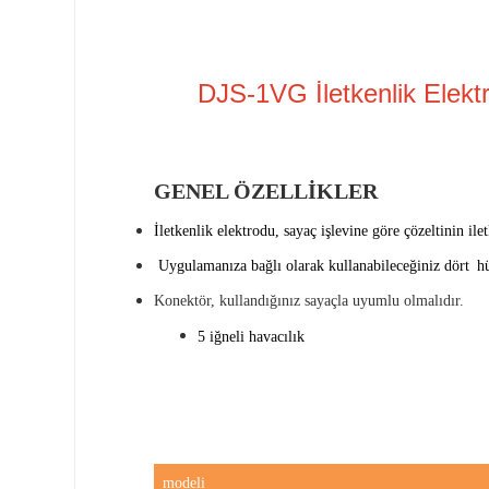
DJS-1VG İletkenlik Ele
GENEL ÖZELLİKLER
İletkenlik elektrodu, sayaç işlevine göre çözeltinin ile
Uygulamanıza bağlı olarak kullanabileceğiniz
dört
hü
Konektör, kullandığınız sayaçla uyumlu olmalıdır.
5
iğneli havacılık
modeli