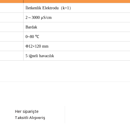
İletkenlik Elektrodu（k=1）
2～3000 μS/cm
Bardak
0~80 ℃
Φ12×120 mm
5 iğneli havacılık
Bu ürüne ilk yorumu siz yapın!
Her siparişte
Taksitli Alışveriş
Yorum Yaz