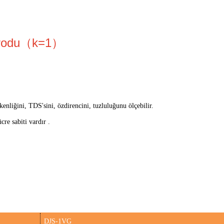
ktrodu（k=1）
tkenliğini, TDS'sini, özdirencini, tuzluluğunu ölçebilir.
cre sabiti
vardır .
DJS-1VG