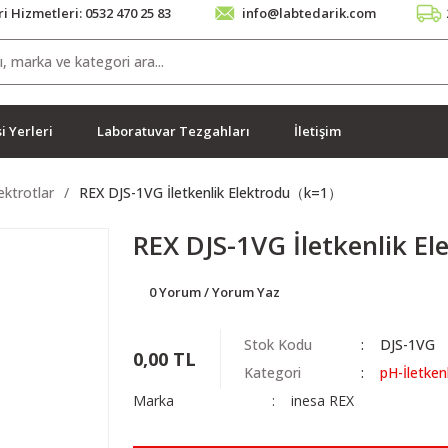
i Hizmetleri: 0532 470 25 83
info@labtedarik.com
i Yerleri
Laboratuvar Tezgahları
İletişim
ektrotlar
REX DJS-1VG İletkenlik Elektrodu（k=1）
REX DJS-1VG İletkenlik 
0 Yorum / Yorum Yaz
Stok Kodu
DJS-1VG
0,00 TL
Kategori
pH-İletken
Marka
inesa REX