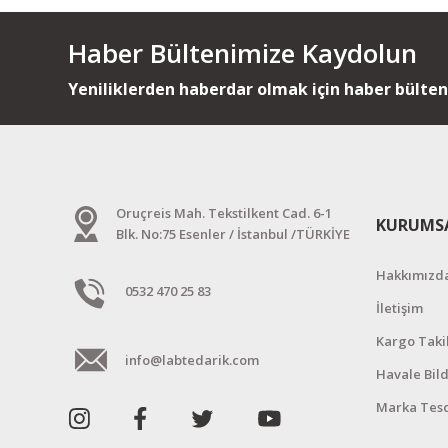
Haber Bültenimize Kaydolun
Yeniliklerden haberdar olmak için haber bülte
Oruçreis Mah. Tekstilkent Cad. 6-1
KURUMS
Blk. No:75 Esenler / İstanbul /TÜRKİYE
Hakkımızd
0532 470 25 83
İletişim
Kargo Taki
info@labtedarik.com
Havale Bil
Marka Tesc