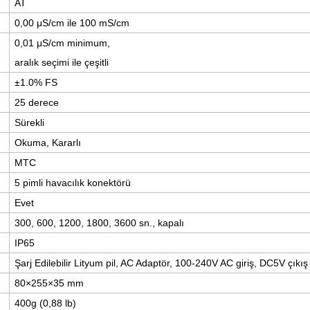
AT
0,00 μS/cm ile 100 mS/cm
0,01 μS/cm minimum,
aralık seçimi ile çeşitli
±1.0% FS
25 derece
Sürekli
Okuma, Kararlı
MTC
5 pimli
havacılık
konektörü
Evet
300, 600, 1200, 1800, 3600 sn., kapalı
IP65
Şarj Edilebilir Lityum pil, AC Adaptör, 100-240V AC giriş, DC5V çıkış
80×255×35 mm
400g (0,88 lb)