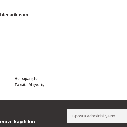
btedarik.com
Bu ürüne ilk yorumu siz yapın!
Her siparişte
Taksitli Alışveriş
Yorum Yaz
nimize kaydolun