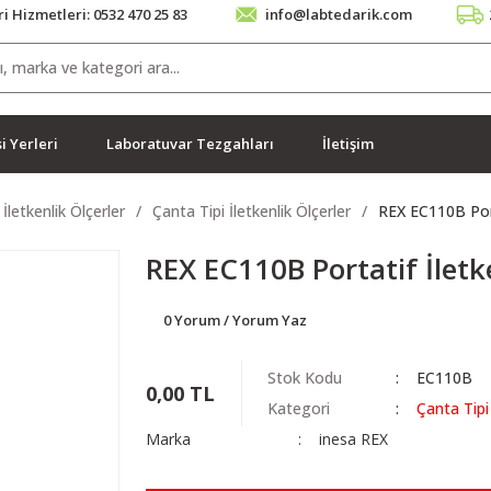
i Hizmetleri: 0532 470 25 83
info@labtedarik.com
i Yerleri
Laboratuvar Tezgahları
İletişim
İletkenlik Ölçerler
Çanta Tipi İletkenlik Ölçerler
REX EC110B Port
REX EC110B Portatif İletk
0 Yorum / Yorum Yaz
Stok Kodu
EC110B
0,00 TL
Kategori
Çanta Tipi 
Marka
inesa REX