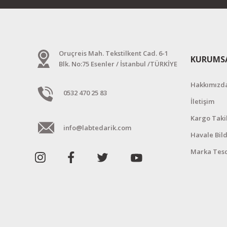
Oruçreis Mah. Tekstilkent Cad. 6-1
KURUMS
Blk. No:75 Esenler / İstanbul /TÜRKİYE
Hakkımızd
0532 470 25 83
İletişim
Kargo Taki
info@labtedarik.com
Havale Bil
Marka Tesc