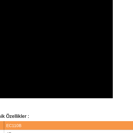
k Özellikler :
EC110B