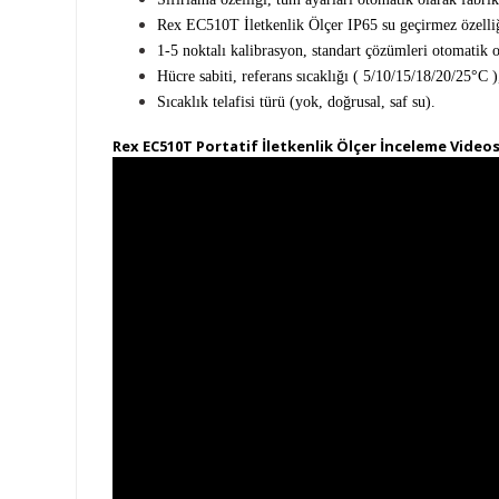
Rex EC510T İletkenlik Ölçer IP65 su geçirmez özelliğ
1-5 noktalı kalibrasyon, standart çözümleri otomatik o
Hücre sabiti, referans sıcaklığı ( 5/10/15/18/20/25°C
)
Sıcaklık telafisi türü (yok, doğrusal, saf su).
Rex EC510T Portatif İletkenlik Ölçer İnceleme Video