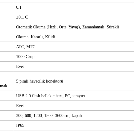
0.1
±0,1
C
Otomatik Okuma (Hızlı, Orta, Yavaş), Zamanlamalı, Sürekli
Okuma, Kararlı, Kilitli
ATC, MTC
1000 Grup
Evet
5 pimli
havacılık
konektörü
lmak
USB 2.0 flash bellek cihazı, PC, tarayıcı
Evet
300, 600, 1200, 1800, 3600 sn., kapalı
IP65