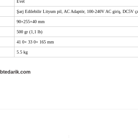
Evet
Şarj Edilebilir Lityum pil, AC Adaptör, 100-240V AC giriş, DC5V çı
90×255×40 mm
500 gr (1,1 lb)
41
0×
33
0×
165 mm
5.5 kg
btedarik.com
Bu ürüne ilk yorumu siz yapın!