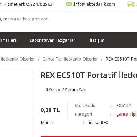
i Hizmetleri: 0532 470 25 83
info@labtedarik.com
i Yerleri
Laboratuvar Tezgahları
İletişim
İletkenlik Ölçerler
Çanta Tipi İletkenlik Ölçerler
REX EC510T Port
REX EC510T Portatif İletk
0 Yorum / Yorum Yaz
Stok Kodu
EC510T
0,00 TL
Kategori
Çanta Tipi 
Marka
inesa REX