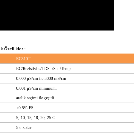
k Özellikler :
EC510T
EC/Rezistivite/TDS
/Sal./Temp.
0.000 μS/cm ile 3000 mS/cm
0,001 μS/cm minimum,
aralık seçimi ile çeşitli
±0.5% FS
5, 10, 15, 18, 20, 25 C
5 e kadar