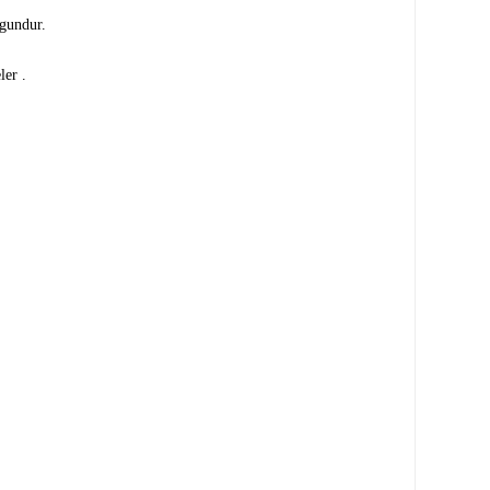
ygundur.
ler .