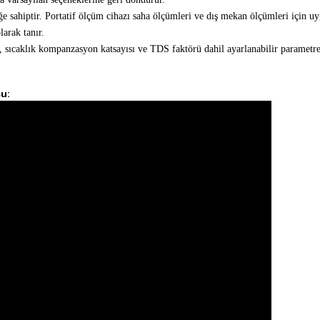
e sahiptir.
Portatif ölçüm cihazı saha ölçümleri ve dış mekan ölçümleri için u
larak tanır.
, sıcaklık kompanzasyon katsayısı ve TDS faktörü
dahil ayarlanabilir parametre
su: