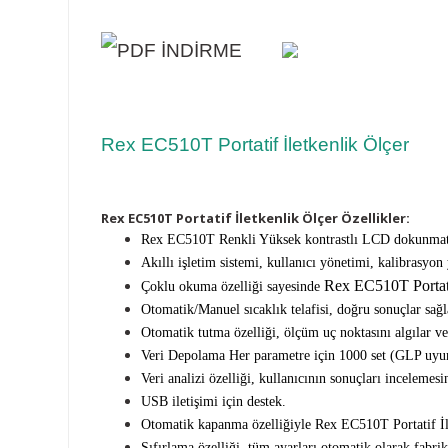
Rex EC510T Portatif İletkenlik Ölçer
Rex EC510T Portatif İletkenlik Ölçer Özellikler:
Rex EC510T Renkli Yüksek kontrastlı LCD dokunmatik 
Akıllı işletim sistemi, kullanıcı yönetimi, kalibrasyo
Rex EC510T Portati
Çoklu okuma özelliği sayesinde
Otomatik/Manuel sıcaklık telafisi, doğru sonuçlar sağl
Otomatik tutma özelliği, ölçüm uç noktasını algılar ve 
Veri Depolama
Her parametre için 1000 set (GLP uyu
Veri analizi özelliği, kullanıcının sonuçları incelemes
USB iletişimi için destek.
Otomatik kapanma özelliğiyle Rex EC510T Portatif İle
Sıfırlama özelliği, tüm ayarları otomatik olarak fabri