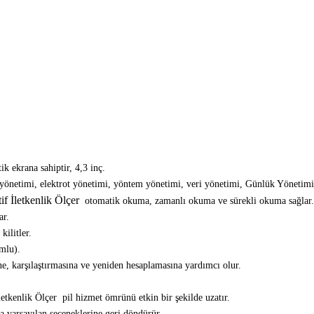
ekrana sahiptir, 4,3 inç.
n yönetimi, elektrot yönetimi, yöntem yönetimi, veri yönetimi,
Günlük Yönetim
f İletkenlik Ölçer
otomatik okuma, zamanlı okuma ve sürekli okuma sağlar.
ar.
kilitler.
mlu).
ine, karşılaştırmasına ve yeniden hesaplamasına yardımcı olur.
tkenlik Ölçer pil hizmet ömrünü etkin bir şekilde uzatır.
ka varsayılan seçeneklerine geri döndürür.