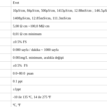
Evet
146.5μS
10μS/cm, 84μS/cm, 500μS/cm, 1413μS/cm, 12.88mS/cm
;
1408μS/cm, 12.85mS/cm, 111.3mS/cm
5,00 Ω·cm
~100,0 MΩ·cm
0,01 Ω·cm minimum
±0.5% FS
0.000
sayfa /
dakika
~
1000
sayfa
0.001mg/L
minimum, aralıkla değişti
±0.5%
FS
0.0~80.0
puan
0.1 ppt
±1ppt
-10 ile 135 ºC, 14 ile 275 ºF
ºC, ºF