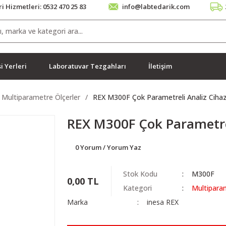
i Hizmetleri: 0532 470 25 83
info@labtedarik.com
i Yerleri
Laboratuvar Tezgahları
İletişim
Multiparametre Ölçerler
REX M300F Çok Parametreli Analiz Cihaz
REX M300F Çok Parametrel
0 Yorum / Yorum Yaz
Stok Kodu
M300F
0,00 TL
Kategori
Multiparam
Marka
inesa REX