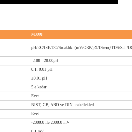
M300F
pH/EC/ISE/DO/Sıcaklık.
(mV/ORP/pX/Direnç/TDS/Sal./D
-2.00 - 20.00pH
0.1, 0.01 pH
±0.01 pH
5 e kadar
Evet
NIST, GB, ABD ve DIN arabellekleri
Evet
-2000.0 ile 2000.0 mV
0.1 mV