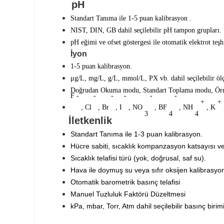
pH
Standart Tanıma
ile 1-5 puan kalibrasyon
.
NIST, DIN, GB dahil seçilebilir pH tampon grupları.
pH eğimi ve ofset göstergesi ile otomatik elektrot teşh
İyon
1-5 puan kalibrasyon.
μg/L, mg/L, g/L, mmol/L, PX vb. dahil seçilebilir öl
Doğrudan Okuma modu, Standart Toplama modu, Örne
F -
-
-
-
-
-
+
+
, Cl
, Br
, I
, NO
, BF
, NH
, K
3
4
4
İletkenlik
Standart Tanıma ile 1-3 puan kalibrasyon.
Hücre sabiti, sıcaklık kompanzasyon katsayısı ve
Sıcaklık telafisi türü (yok, doğrusal, saf su).
Hava ile doymuş su veya sıfır oksijen kalibrasyo
Otomatik barometrik basınç telafisi
Manuel Tuzluluk Faktörü Düzeltmesi
kPa, mbar, Torr, Atm dahil seçilebilir basınç birimi