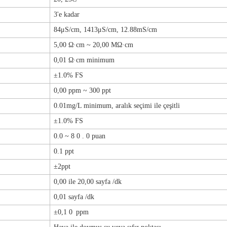
3'e kadar
84μS/cm, 1413μS/cm, 12.88mS/cm
5,00 Ω·cm
~
20,00 MΩ·cm
0,01 Ω·cm minimum
±1.0% FS
0,00
ppm
~
300
ppt
0.01mg/L minimum, aralık seçimi ile çeşitli
±1.0% FS
0.0
~
8
0
.
0
puan
0.1 ppt
±2ppt
0,00 ile 20,00
sayfa /dk
0,01
sayfa /dk
±0,1
0
ppm