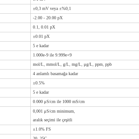
±0,3 mV veya ±%0,1
-2.00 - 20.00
pX
0.1, 0.01 pX
±0.01 pX
5 e kadar
1.000e-9 ile 9.999e+9
mol/L, mmol/L, g/L, mg/L, μg/L, ppm, ppb
4 anlamlı basamağa kadar
±0.5%
5 e kadar
0.000 μS/cm ile 1000 mS/cm
0,001 μS/cm minimum,
aralık seçimi ile çeşitli
±1.0% FS
20, 25C