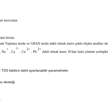
isi mevcuttur.
çüm birimi.
k Toplama modu ve GRAN modu dahil olmak üzere çoklu ölçüm modları dest
+
2+
2+
2+
, Na
, Ca
, Cu
, Pb
dahil olmak üzere 10'dan fazla yöntem yerleşikt
 TDS faktörü dahil ayarlanabilir parametreler.
nu desteği.
.