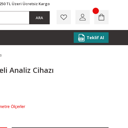
250 TL Üzeri Ücretsiz Kargo
ARA
Teklif Al
ı
i Analiz Cihazı
etre Ölçerler