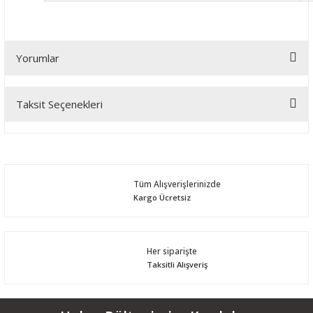
Yorumlar
Taksit Seçenekleri
Bu ürüne ilk yorumu siz yapın!
Yorum Yaz
Tüm Alışverişlerinizde
Kargo Ücretsiz
Her siparişte
Taksitli Alışveriş