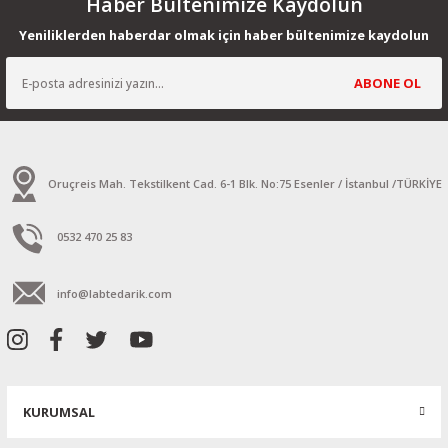
Haber Bültenimize Kaydolun
Yeniliklerden haberdar olmak için haber bültenimize kaydolun
ABONE OL
Oruçreis Mah. Tekstilkent Cad. 6-1 Blk. No:75 Esenler / İstanbul /TÜRKİYE
0532 470 25 83
info@labtedarik.com
KURUMSAL