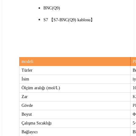
BNC(Q9)
S7 【S7-BNC(Q9) kablosu】
modeli
P
Türler
B
İsim
iy
Ölçüm aralığı (mol/L)
1
Zar
Ka
Gövde
Pl
Boyut
Φ
Çalışma Sıcaklığı
5
Bağlayıcı
B