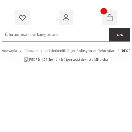
ARA
Anasayfa
Cihazlar
pH-İletkenlik Ölçer Solüsyon ve Elektrotlar
REX PB