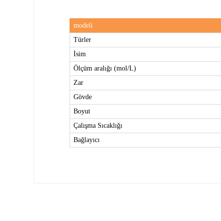
modeli
Türler
İsim
Ölçüm aralığı (mol/L)
Zar
Gövde
Boyut
Çalışma Sıcaklığı
Bağlayıcı