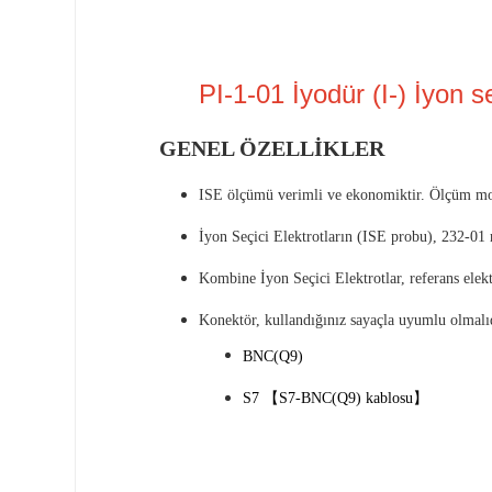
PI-1-01 İyodür (I-) İyon s
GENEL ÖZELLİKLER
ISE ölçümü verimli ve ekonomiktir.
Ölçüm m
İyon Seçici Elektrotların (ISE probu), 232-01 re
Kombine İyon Seçici Elektrotlar, referans elektr
Konektör, kullandığınız sayaçla uyumlu olmalıd
BNC(Q9)
S7 【S7-BNC(Q9) kablosu】