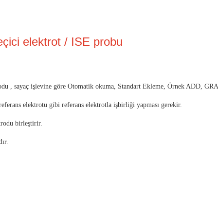
eçici elektrot / ISE probu
odu
, sayaç işlevine göre
Otomatik okuma, Standart Ekleme, Örnek ADD, GRA
ferans elektrotu gibi referans elektrotla işbirliği yapması gerekir.
odu birleştirir.
ır.