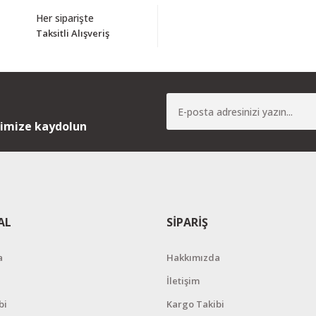
Her siparişte
Taksitli Alışveriş
Yorum Yaz
nimize kaydolun
AL
SİPARİŞ
a
Hakkımızda
İletişim
bi
Kargo Takibi