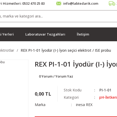
i Hizmetleri: 0532 470 25 83
info@labtedarik.com
i Yerleri
Laboratuvar Tezgahları
İletişim
ektrotlar
REX PI-1-01 İyodür (I-) İyon seçici elektrot / ISE probu
REX PI-1-01 İyodür (I-) İyo
0 Yorum / Yorum Yaz
Stok Kodu
PI-1-01
0,00 TL
Kategori
pH-İletken
Marka
inesa REX