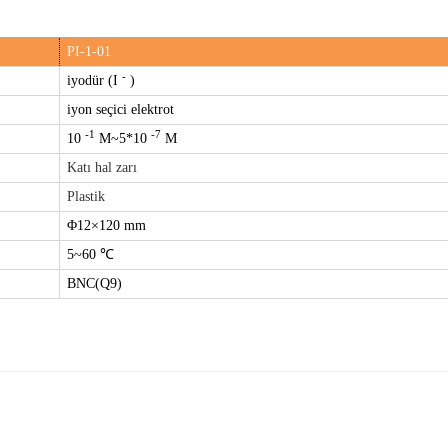
PI-1-01
-
iyodür (I
)
iyon seçici elektrot
-1
-7
10
M~5*10
M
Katı hal zarı
Plastik
Φ12×120 mm
5~60 ℃
BNC(Q9)
Bu ürüne ilk yorumu siz yapın!