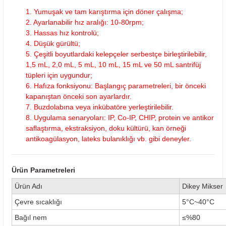
1. Yumuşak ve tam karıştırma için döner çalışma;
2. Ayarlanabilir hız aralığı: 10-80rpm;
3. Hassas hız kontrolü;
4. Düşük gürültü;
5. Çeşitli boyutlardaki kelepçeler serbestçe birleştirilebilir,
1,5 mL, 2,0 mL, 5 mL, 10 mL, 15 mL ve 50 mL santrifüj
tüpleri için uygundur;
6. Hafıza fonksiyonu: Başlangıç ​​parametreleri, bir önceki
kapanıştan önceki son ayarlardır.
7. Buzdolabına veya inkübatöre yerleştirilebilir.
8. Uygulama senaryoları: IP, Co-IP, CHIP, protein ve antikor
saflaştırma, ekstraksiyon, doku kültürü, kan örneği
antikoagülasyon, lateks bulanıklığı vb. gibi deneyler.
Ürün Parametreleri
Ürün Adı
Dikey Mikser
Çevre sıcaklığı
5°C~40°C
Bağıl nem
≤%80