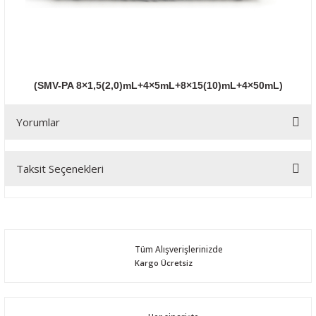
(SMV-PA 8×1,5(2,0)mL+4×5mL+8×15(10)mL+4×50mL)
Yorumlar
Taksit Seçenekleri
Bu ürüne ilk yorumu siz yapın!
Yorum Yaz
Tüm Alışverişlerinizde
Kargo Ücretsiz