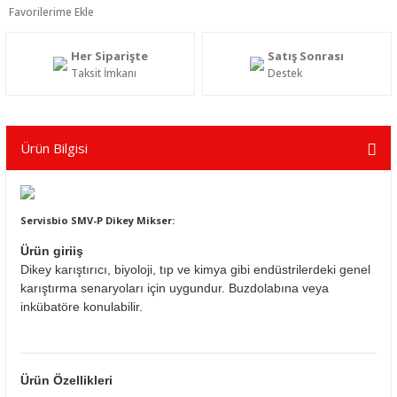
Her Siparişte
Satış Sonrası
Taksit İmkanı
Destek
Ürün Bilgisi
Servisbio SMV-P Dikey Mikser:
Ürün
giriiş
Dikey karıştırıcı, biyoloji, tıp ve kimya gibi endüstrilerdeki genel
karıştırma senaryoları için uygundur. Buzdolabına veya
inkübatöre konulabilir.
Ürün Özellikleri