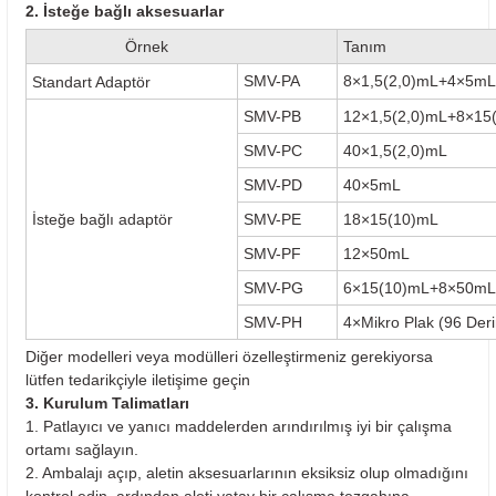
2. İsteğe bağlı aksesuarlar
Örnek
Tanım
SMV-PA
8×1,5(2,0)mL+4×5m
Standart Adaptör
SMV-PB
12×1,5(2,0)mL+8×1
SMV-PC
40×1,5(2,0)mL
SMV-PD
40×5mL
SMV-PE
18×15(10)mL
İsteğe bağlı adaptör
SMV-PF
12×50mL
SMV-PG
6×15(10)mL+8×50mL
SMV-PH
4×Mikro Plak (96 Der
Diğer modelleri veya modülleri özelleştirmeniz gerekiyorsa
lütfen tedarikçiyle iletişime geçin
3. Kurulum Talimatları
1. Patlayıcı ve yanıcı maddelerden arındırılmış iyi bir çalışma
ortamı sağlayın.
2. Ambalajı açıp, aletin aksesuarlarının eksiksiz olup olmadığını
kontrol edin, ardından aleti yatay bir çalışma tezgahına