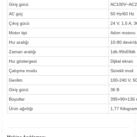
Giriş gücü
AC100V~AC2
AC güç
50 Hz/60 Hz
Çıkış gücü
24 V, 1,5 A, 
Motor tipi
Adım motoru
Hız aralığı
10-80 devir/d
Zaman aralığı
1dk-99s59dk
Hız göstergesi
Dijital ekran
Çalışma modu
Sürekli mod
Gerilim
100-240 V, 5
Giriş gücü
36 B
Boyutlar
395×90×136
Ürün ağırlığı
1,77 Kilogra