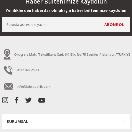
Haber Bültenimize Kaydolun
Yeniliklerden haberdar olmak için haber bültenimize kaydolun
ABONE OL
Oruçreis Mah. Tekstilkent Cad. 6-1 Blk. No:75 Esenler / İstanbul /TÜRKİYE
0532 470 25 83
info@labtedarik.com
KURUMSAL