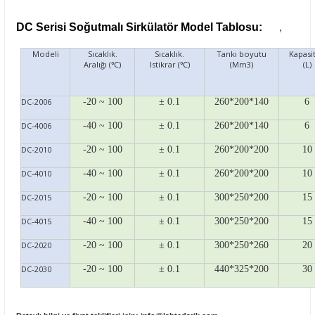
DC Serisi Soğutmalı Sirkülatör Model Tablosu:
,
Modeli
Sıcaklık.
Sıcaklık.
Tankı boyutu
Kapasit
Aralığı (℃)
Istikrar (℃)
(Mm3)
(L)
DC-2006
-20 ~ 100
± 0.1
260*200*140
6
DC-4006
-40 ~ 100
± 0.1
260*200*140
6
DC-2010
-20 ~ 100
± 0.1
260*200*200
10
DC-4010
-40 ~ 100
± 0.1
260*200*200
10
DC-2015
-20 ~ 100
± 0.1
300*250*200
15
DC-4015
-40 ~ 100
± 0.1
300*250*200
15
DC-2020
-20 ~ 100
± 0.1
300*250*260
20
DC-2030
-20 ~ 100
± 0.1
440*325*200
30