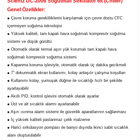
Scientz DC-2006 Soğutmalı Sirkülatör 6lt (Chiller)
Genel Özellikler:
● Çevre koruma gerekliliklerini karşılamak için çevre dostu CFC
içermeyen soğutma teknolojisi
● Yüksek kaliteli, tam kapalı hava soğutmalı kompresör soğutma
sistemi ve düşük gürültü
● Otomatik olarak termal aşırı yük korumalı tam kapalı hava
soğutmalı kompresör soğutma sistemi
● Kapanma koruma işleviyle, otomatik olarak üç dakika gecikmeli
● 7” dokunmatik ekran kullanımı, kolay anlaşılır çalışma koşulları
● Kullanımı kolay, yumuşak düğme ile sıcaklığı hızlı bir şekilde
ayarlayabilir
● Akıllı PID, kontrol işlevini otomatik olarak ayarlar
● Üst ve alt sıcaklık alarmı ayarlanabilir
● Aşırı ısınma alarm sistemi ile güvenlik aparatlarının sağlanması
● İç yüksek kaliteli paslanmaz çelik malzeme
● Harici sirkülasyon pompası ile banyo dışında ikinci sabit sıcaklık
alanı oluşturulabilir