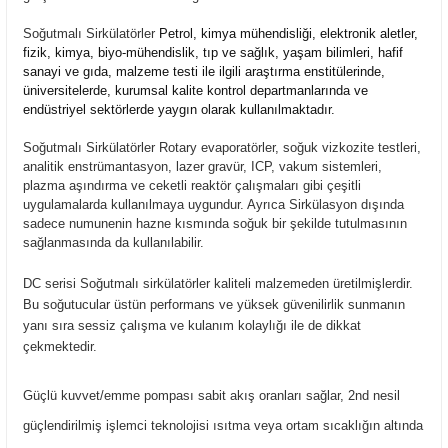
Soğutmalı Sirkülatörler 
Petrol, kimya mühendisliği, elektronik aletler,
fizik, kimya, biyo-mühendislik, tıp ve sağlık, yaşam bilimleri, hafif
sanayi ve gıda, malzeme testi ile ilgili araştırma enstitülerinde,
üniversitelerde, kurumsal kalite kontrol departmanlarında ve
endüstriyel sektörlerde yaygın olarak kullanılmaktadır.
Soğutmalı Sirkülatörler Rotary evaporatörler, soğuk vizkozite testleri, 
analitik enstrümantasyon, lazer gravür, ICP, vakum sistemleri, 
plazma aşındırma ve ceketli reaktör çalışmaları gibi çeşitli 
uygulamalarda kullanılmaya uygundur. Ayrıca Sirkülasyon dışında 
sadece numunenin hazne kısmında soğuk bir şekilde tutulmasının 
sağlanmasında da kullanılabilir.
DC serisi Soğutmalı sirkülatörler kaliteli malzemeden üretilmişlerdir. 
Bu soğutucular üstün performans ve yüksek güvenilirlik sunmanın 
yanı sıra sessiz çalışma ve kulanım kolaylığı ile de dikkat 
çekmektedir.
Güçlü kuvvet/emme pompası sabit akış oranları sağlar, 2nd nesil 
güçlendirilmiş işlemci teknolojisi ısıtma veya ortam sıcaklığın altında 