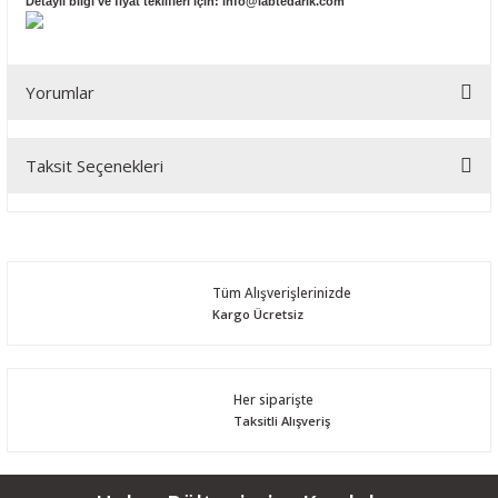
Detaylı bilgi ve fiyat teklifleri için:
info@labtedarik.com
Yorumlar
Taksit Seçenekleri
Bu ürüne ilk yorumu siz yapın!
Yorum Yaz
Tüm Alışverişlerinizde
Kargo Ücretsiz
Her siparişte
Taksitli Alışveriş