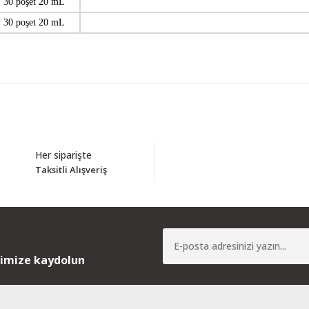
30 poşet 20 mL
30 poşet 20 mL
Bu ürüne ilk yorumu siz yapın!
Her siparişte
Taksitli Alışveriş
Yorum Yaz
nimize kaydolun