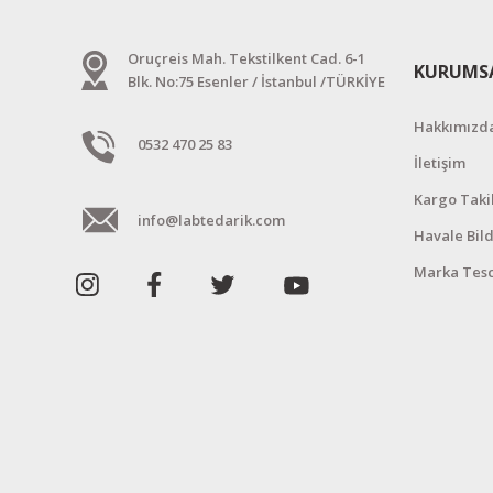
Oruçreis Mah. Tekstilkent Cad. 6-1
KURUMS
Blk. No:75 Esenler / İstanbul /TÜRKİYE
Hakkımızd
0532 470 25 83
İletişim
Kargo Taki
info@labtedarik.com
Havale Bil
Marka Tesc