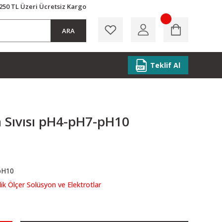
250 TL Üzeri Ücretsiz Kargo
ARA
Teklif Al
 Sıvısı pH4-pH7-pH10
pH10
lik Ölçer Solüsyon ve Elektrotlar