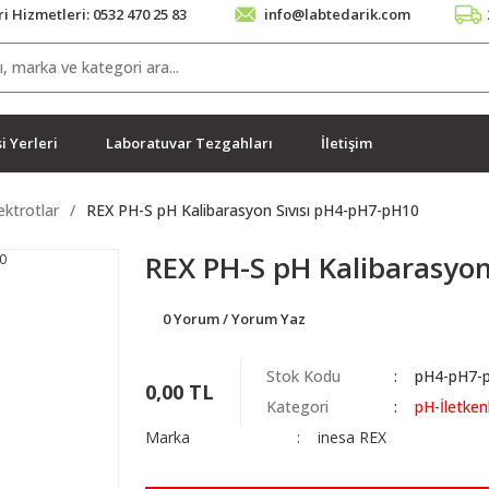
i Hizmetleri: 0532 470 25 83
info@labtedarik.com
i Yerleri
Laboratuvar Tezgahları
İletişim
ektrotlar
REX PH-S pH Kalibarasyon Sıvısı pH4-pH7-pH10
REX PH-S pH Kalibarasyon
0 Yorum / Yorum Yaz
Stok Kodu
pH4-pH7-
0,00 TL
Kategori
pH-İletken
Marka
inesa REX