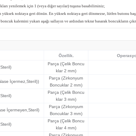
rı yenilemek için 1 (veya diğer sayılar) tuşuna basabilirsiniz;
 en yüksek noktaya geri dönün. En yüksek noktaya geri dönmezse, lütfen butonu baş
boncuk kalemini yukarı aşağı sallayın ve ardından tekrar basarak boncukların çıkm
Özellik.
Operasy
Parça (Çelik Boncu
teril)
klar 2 mm)
Parça (Zirkonyum
ase İçermez,Steril))
Boncuklar 2 mm)
Parça (Çelik Boncu
teril)
klar 3 mm)
Parça (Zirkonyum
e İçermeyen,Steril)
Boncuklar 3 mm)
Parça (Çelik Boncu
teril)
klar 4 mm)
Parça (Zirkonyum