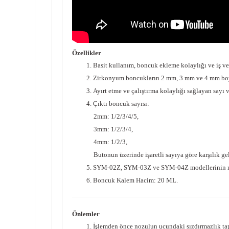
Özellikler
1.
Basit kullanım, boncuk ekleme kolaylığı ve iş ver
2.
Zirkonyum boncukların 2 mm, 3 mm ve 4 mm boyut
3.
Ayırt etme ve çalıştırma kolaylığı sağlayan sayı 
4.
Çıktı boncuk sayısı:
2mm: 1/2/3/4/5,
3mm: 1/2/3/4,
4mm: 1/2/3,
Butonun üzerinde işaretli sayıya göre karşılık gel
5.
SYM-02Z, SYM-03Z ve SYM-04Z modellerinin mal
6.
Boncuk Kalem Hacim: 20 ML.
Önlemler
1.
İşlemden önce nozulun ucundaki sızdırmazlık tap