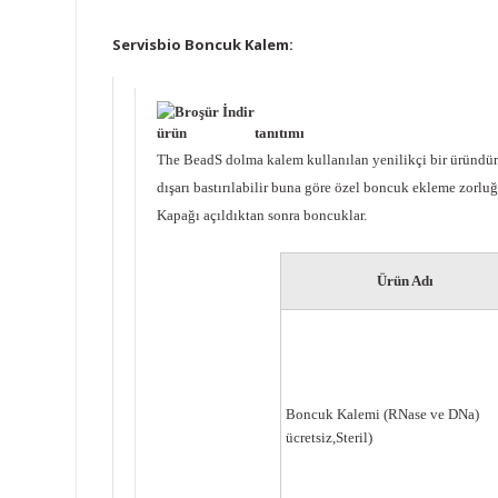
Servisbio Boncuk Kalem:
ürün
tanıtımı
The
B
ead
S
dolma kalem
kullanılan yenilikçi bir üründü
dışarı bastırılabilir
buna göre
özel
boncuk ekleme zorluğ
Kapağı açıldıktan sonra boncuklar.
Ürün Adı
Boncuk Kalemi (RNase ve DNa)
ücretsiz,Steril)