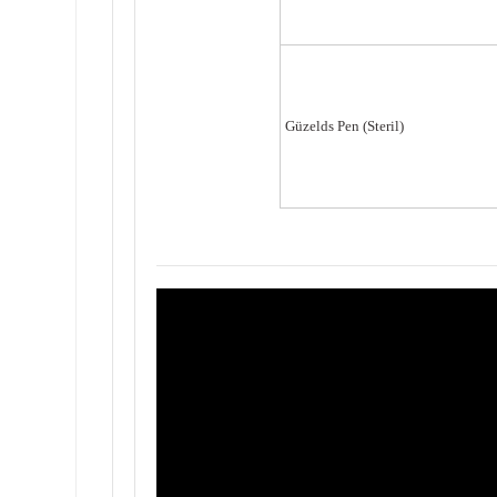
Güzel
ds Pe
n (Steril)