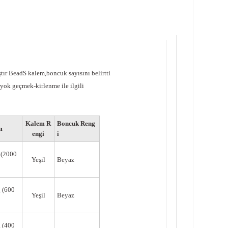
ştır
B
ead
S
kalem,
boncuk sayısını belirtti
k yok
geçmek-
kirlenme
ile ilgili
Kalem R
Boncuk Reng
m
engi
i
(2000
Yeşil
Beyaz
 (600
Yeşil
Beyaz
 (400