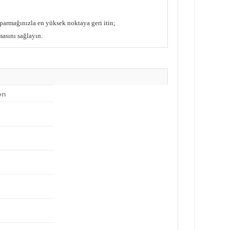
parmağınızla en yüksek noktaya geri itin;
asını sağlayın.
on