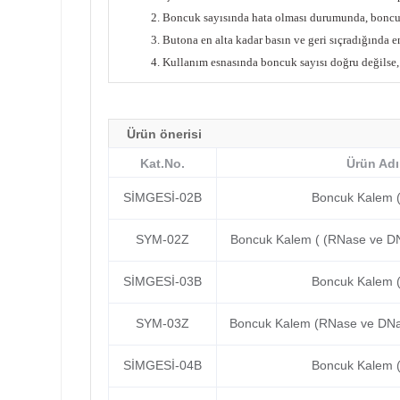
2.
Boncuk sayısında hata olması durumunda, boncukla
3.
Butona en alta kadar basın ve geri sıçradığında
4.
Kullanım esnasında boncuk sayısı doğru değilse, 
Ürün önerisi
Kat.No.
Ürün Adı
SİMGESİ-02B
Boncuk Kalem (S
SYM-02Z
Boncuk Kalem ( (RNase ve DN
SİMGESİ-03B
Boncuk Kalem (S
SYM-03Z
Boncuk Kalem (RNase ve DNas
SİMGESİ-04B
Boncuk Kalem (S