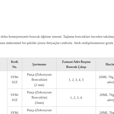
r
doku homojenizatör boncuk öğütme sistemi
. Taşlama boncukları önceden takılmı
unu mükemmel bir şekilde çözen ihtiyaçlar
cımbızla.
Artık endişelenmenize gere
Kedi.
Zaman/Adet Başına
Şartname
Haci
No.
Boncuk Çıkışı
Parça (Zirkonyum
SYM-
20ML 70g 
Boncuklar)
1, 2, 3, 4, 5
02Z
adet)
(2 mm)
Parça (Zirkonyum
SYM-
20ML 70g
Boncuklar)
1, 2, 3, 4
03Z
adet)
(3mm)
Parça (Zirkonyum
SYM-
20ML 70g