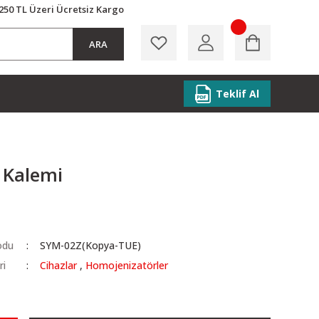
250 TL Üzeri Ücretsiz Kargo
ARA
Teklif Al
 Kalemi
odu
SYM-02Z(Kopya-TUE)
ri
Cihazlar
,
Homojenizatörler