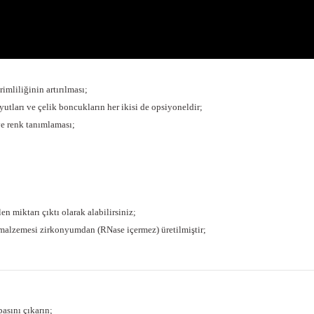
imliliğinin artırılması;
ları ve çelik boncukların her ikisi de opsiyoneldir;
ve renk tanımlaması;
en miktarı çıktı olarak alabilirsiniz;
zemesi zirkonyumdan (RNase içermez) üretilmiştir;
asını çıkarın;