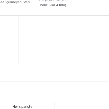
e İçermeyen,Steril)
Boncuklar 4 mm)
Bu ürüne ilk yorumu siz yapın!
Her siparişte