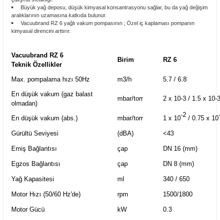
Büyük yağ deposu, düşük kimyasal konsantrasyonu sağlar, bu da yağ değişim
aralıklarının uzamasına katkıda bulunur.
Vacuubrand
RZ 6 yağlı vakum pompasının ;
Özel iç kaplaması pompanın
kimyasal direncini arttırır.
Vacuubrand RZ 6
Birim
RZ 6
Teknik Özellikler
Max. pompalama hızı 50Hz
m3/h
5.7 / 6.8
En düşük vakum (gaz balast
mbar/torr
2 x 10-3 / 1.5 x 10-
olmadan)
-2
En düşük vakum (abs.)
mbar/torr
1 x 10
/ 0.75 x 10
Gürültü Seviyesi
(dBA)
<43
Emiş Bağlantısı
çap
DN 16 (mm)
Egzos Bağlantısı
çap
DN 8 (mm)
Yağ Kapasitesi
ml
340 / 650
Motor Hızı (50/60 Hz'de)
rpm
1500/1800
Motor Gücü
kW
0.3