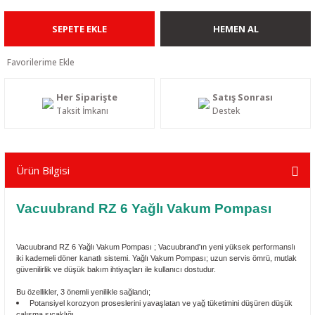
SEPETE EKLE
HEMEN AL
Her Siparişte
Satış Sonrası
Taksit İmkanı
Destek
Ürün Bilgisi
Vacuubrand RZ 6 Yağlı Vakum Pompası
Vacuubrand
RZ 6
Yağlı Vakum Pompası ; Vacuubrand'ın yeni yüksek performanslı
iki kademeli döner kanatlı sistemi. Yağlı Vakum Pompası; uzun servis ömrü, mutlak
güvenilirlik ve düşük bakım ihtiyaçları ile kullanıcı dostudur.
Bu özellikler, 3 önemli yenilikle sağlandı;
Potansiyel korozyon proseslerini yavaşlatan ve yağ tüketimini düşüren düşük
çalışma sıcaklığı.