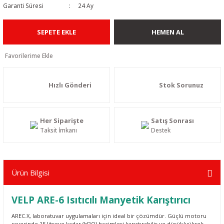
Garanti Süresi
24 Ay
SEPETE EKLE
HEMEN AL
Hızlı Gönderi
Stok Sorunuz
Her Siparişte
Satış Sonrası
Taksit İmkanı
Destek
Ürün Bilgisi
VELP ARE-6 Isıtıcılı
Manyetik Karıştırıcı
AREC.X, laboratuvar uygulamaları için ideal bir çözümdür. Güçlü motoru
sayesinde 15 litreye kadar (H2O) hacimleri karıştırabilir ve düşük/yüksek