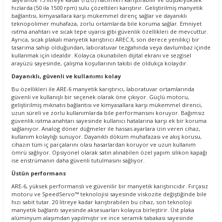
hızlarda (50 ila 1500 rpm) sulu çözeltileri karıştırır. Geliştirilmiş manyetik
bağlantısı, kimyasallara karşı mükemmel direnç sağlar ve dayanıklı
teknopolimer muhafaza, zorlu ortamlarda bile koruma sağlar. Emniyet
ısıtma anahtarı ve sıcak tepe uyarısı gibi güvenlik özellikleri de mevcuttur.
Ayrıca, sıcak plakalı manyetik karıştırıcı AREC.X, son derece yenilikçi bir
tasarıma sahip olduğundan, laboratuvar tezgahında veya davlumbaz içinde
kullanmak için idealdir. Kolayca okunabilen dijital ekranı ve sezgisel
arayüzü sayesinde, çalışma koşullarının takibi de oldukça kolaydır.
Dayanıklı, güvenli ve kullanımı kolay
Bu özellikleri ile ARE-6 manyetik karıştırıcı, laboratuvar ortamlarında
güvenli ve kullanışlı bir seçenek olarak öne çıkıyor. Güçlü motoru,
geliştirilmiş mıknatıs bağlantısı ve kimyasallara karşı mükemmel direnci,
uzun süreli ve zorlu kullanımlarda bile performansını koruyor. Bağımsız
güvenlik ısıtma anahtarı sayesinde kullanıcı hatalarına karşı ek bir koruma
sağlanıyor. Analog döner düğmeler ile hassas ayarlara izin veren cihaz,
kullanım kolaylığı sunuyor. Dayanıklı döküm muhafazası ve akış korusu,
cihazın tüm iç parçalarını olası hasarlardan koruyor ve uzun kullanım
ömrü sağlıyor. Opsiyonel olarak satın alınabilen özel yapım silikon kapağı
ise enstrümanın daha güvenli tutulmasını sağlıyor.
Üstün performans
ARE-6, yüksek performanslı ve güvenilir bir manyetik karıştırıcıdır. Fırçasız
motoru ve SpeedServo™ teknolojisi sayesinde viskozite değiştiğinde bile
hızı sabit tutar. 20 litreye kadar karıştırabilen bu cihaz, son teknoloji
manyetik bağlantı sayesinde aksesuarları kolayca birleştirir. Üst plaka
alüminyum alaşımdan yapılmıştır ve ince seramik tabakası sayesinde