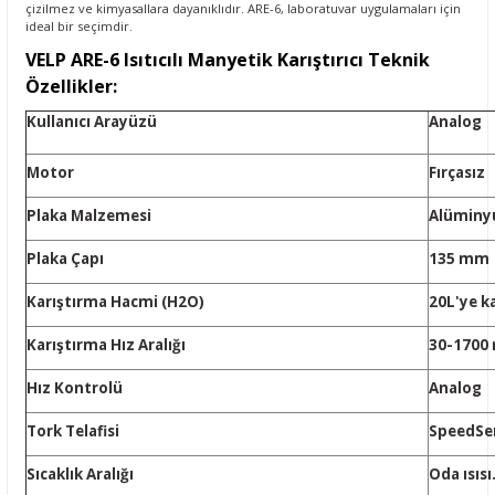
çizilmez ve kimyasallara dayanıklıdır. ARE-6, laboratuvar uygulamaları için
ideal bir seçimdir.
VELP ARE-6 Isıtıcılı
Manyetik Karıştırıcı
Teknik
Özellikler:
Kullanıcı Arayüzü
Analog
Motor
Fırçasız
Plaka Malzemesi
Alüminy
Plaka Çapı
135 mm
Karıştırma Hacmi (H2O)
20L'ye k
Karıştırma Hız Aralığı
30-1700
Hız Kontrolü
Analog
Tork Telafisi
SpeedSe
Sıcaklık Aralığı
Oda ısısı