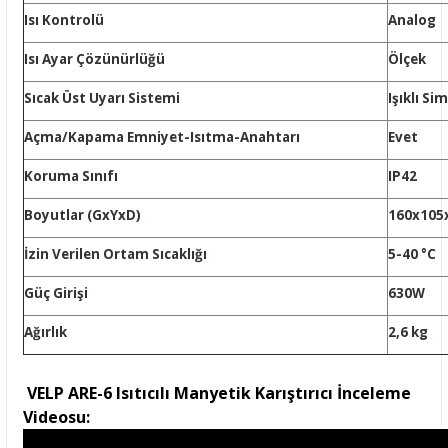
Isı Kontrolü
Analog
Isı Ayar Çözünürlüğü
Ölçek
Sıcak Üst Uyarı Sistemi
Işıklı Si
Açma/Kapama Emniyet-Isıtma-Anahtarı
Evet
Koruma Sınıfı
IP42
Boyutlar (GxYxD)
160x105
İzin Verilen Ortam Sıcaklığı
5-40 °C
Güç Girişi
630W
Ağırlık
2,6 kg
VELP ARE-6 Isıtıcılı Manyetik Karıştırıcı İnceleme
Videosu: