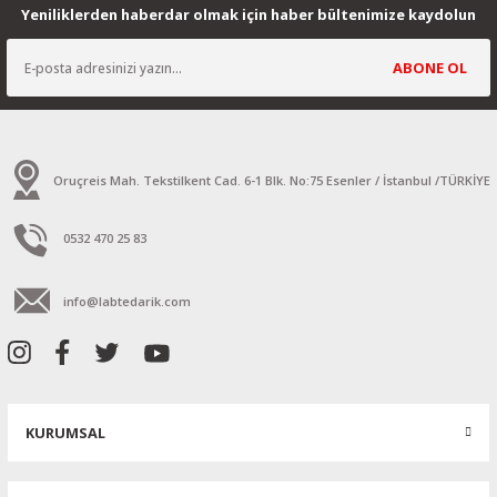
Yeniliklerden haberdar olmak için haber bültenimize kaydolun
ABONE OL
Oruçreis Mah. Tekstilkent Cad. 6-1 Blk. No:75 Esenler / İstanbul /TÜRKİYE
0532 470 25 83
info@labtedarik.com
KURUMSAL