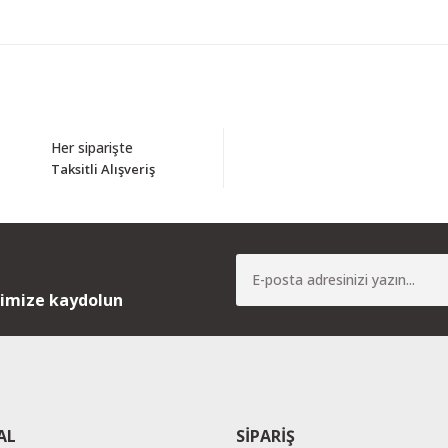
Bu ürüne ilk yorumu siz yapın!
Her siparişte
Taksitli Alışveriş
Yorum Yaz
nimize kaydolun
AL
SİPARİŞ