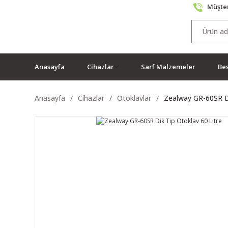
Müşter
Anasayfa
Cihazlar
Sarf Malzemeler
Bes
Anasayfa
Cihazlar
Otoklavlar
Zealway GR-60SR Di