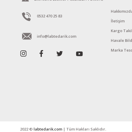
Hakkımızd
0532 470 25 83
İletişim
Kargo Taki
info@labtedarik.com
Havale Bil
Marka Tesc
2022 ©
labtedarik.com
| Tüm Hakları Saklıdır.