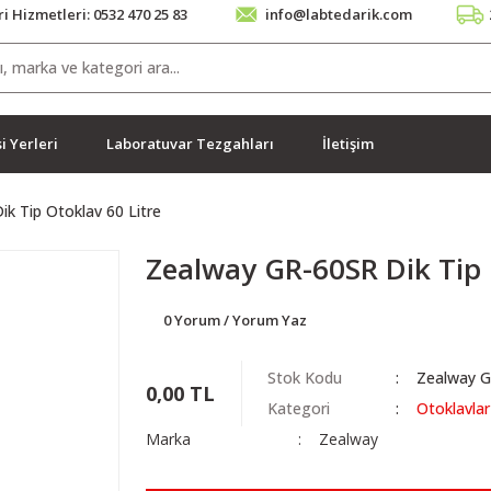
i Hizmetleri: 0532 470 25 83
info@labtedarik.com
i Yerleri
Laboratuvar Tezgahları
İletişim
k Tip Otoklav 60 Litre
Zealway GR-60SR Dik Tip 
0 Yorum / Yorum Yaz
Stok Kodu
Zealway 
0,00 TL
Kategori
Otoklavlar
Marka
Zealway