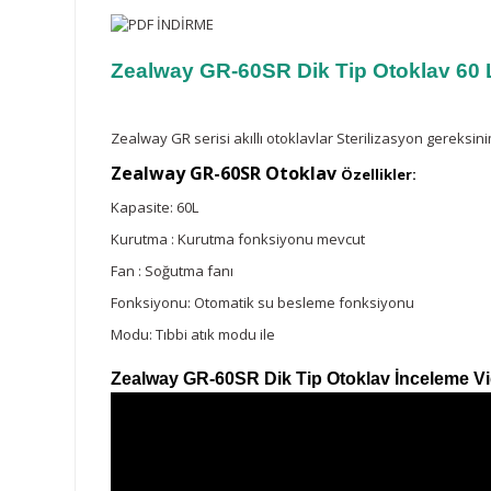
Zealway GR-60SR Dik Tip
Otoklav
60 L
Zealway GR serisi akıllı otoklavlar Sterilizasyon gereksin
Zealway GR-60SR Otoklav
Özellikler:
Kapasite: 60L
Kurutma : Kurutma fonksiyonu mevcut
Fan : Soğutma fanı
Fonksiyonu: Otomatik su besleme fonksiyonu
Modu: Tıbbi atık modu ile
Zealway GR-60SR Dik Tip Otoklav İnceleme V