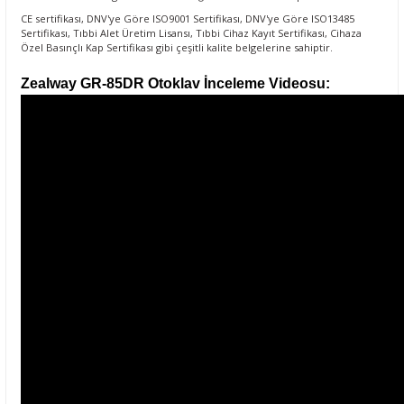
CE sertifikası, DNV'ye Göre ISO9001 Sertifikası, DNV'ye Göre ISO13485
Sertifikası, Tıbbi Alet Üretim Lisansı, Tıbbi Cihaz Kayıt Sertifikası, Cihaza
Özel Basınçlı Kap Sertifikası gibi çeşitli kalite belgelerine sahiptir.
Zealway
GR-85DR
Otoklav
İnceleme Videosu: