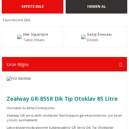
SEPETE EKLE
HEMEN AL
Her Siparişte
Satış Sonrası
Taksit İmkanı
Destek
Ürün Bilgisi
Zealway
GR-85SR
Dik Tip
Otoklav
85 Litre
Otomatik Su Alma Fonksiyonlu,
Zealway GR serisi akıllı otoklavlar Sterilizasyon gereksinimleriniz için kesin
çözüm sunmaktadır.
Laboratuvarınızda güvenle kullanacağınız GR Serisi Dik Tip Otoklavlar: