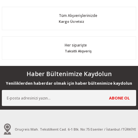
Yorum Yaz
Tüm Alışverişlerinizde
Kargo Ücretsiz
Her siparişte
Taksitli Alışveriş
Haber Bültenimize Kaydolun
Yeniliklerden haberdar olmak için haber bültenimize kaydolun
ABONE OL
Oruçreis Mah. Tekstilkent Cad. 6-1 Blk. No:75 Esenler / İstanbul /TÜRKİYE