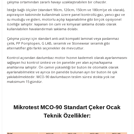
çalışma ortamından zararlı havayı uzaklaştırabilen bir cihazdır.
İsteğe bağlı ölçüler (standart 90cm, 120cm, 150cm ve 180cm'ye ek olarak),
aspirasyon kabininde kullanılmak üzere panel kontrollü gaz, yanıcı gaz ve
su musluğu ve gideri, motorlu açılıp kapanabilme gibi birçok opsiyonel
özelliğe sahiptir. kapanan ön cam ve kimyasal saklama dolabı olarak
kullanılabilen havalandırmalı saklama dolabı.
Çalışma yüzeyi için standart anti-asit kompakt laminat veya paslanmaz
çelik, PP Poriplopen, G LAB, seramik ve Stonewear seramik gibi
alternatifler gibi farklı seçenekler de mevcuttur.
Kontrol açısından davlumbaz motor hızının kademeli olarak ayarlanmasını
sağlayan hız kontrol ünitesi ve ön panelde yer alan açma/kapama
anahtarına sahiptir. Ön camın yüksekliği bir buton ile otomatik olarak
ayarlanabilmekte ve ayrıca ön panelde bulunan ayrı bir buton ile ışık
yakılabilmektedir. MCO-90 davlumbazın teslim süresi stokta yok ise
maksimum 15 gündür.
Mikrotest MCO-90 Standart Çeker Ocak
Teknik Özellikler: