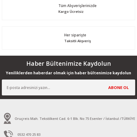
Tüm Alışverişlerinizde
Kargo Ücretsiz
Her siparişte
Taksitli Alışveriş
Haber Bültenimize Kaydolun
Yeniliklerden haberdar olmak için haber bültenimize kaydolun
ABONE OL
Oruçreis Mah. Tekstilkent Cad. 6-1 Blk. No:75 Esenler / İstanbul /TÜRKİYE
0532 470 25 83