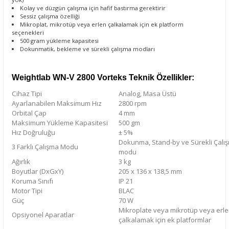
Kolay ve düzgün çalışma için hafif bastırma gerektirir
Sessiz çalışma özelliği
Mikroplat, mikrotüp veya erlen çalkalamak için ek platform
seçenekleri
500 gram yükleme kapasitesi
Dokunmatik, bekleme ve sürekli çalışma modları
Weightlab WN-V 2800 Vorteks Teknik Özellikler:
Cihaz Tipi
Analog, Masa Üstü
Ayarlanabilen Maksimum Hız
2800 rpm
Orbital Çap
4 mm
Maksimum Yükleme Kapasitesi
500 gm
Hız Doğruluğu
± 5%
Dokunma, Stand-by ve Sürekli Çalı
3 Farklı Çalışma Modu
modu
Ağırlık
3 kg
Boyutlar (DxGxY)
205 x 136 x 138,5 mm
Koruma Sınıfı
IP 21
Motor Tipi
BLAC
Güç
70 W
Mikroplate veya mikrotüp veya erl
Opsiyonel Aparatlar
çalkalamak için ek platformlar