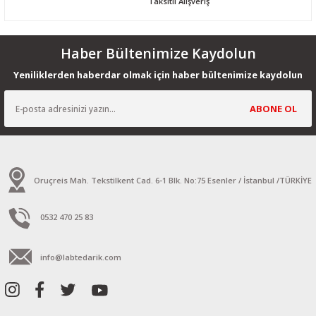
Taksitli Alışveriş
Haber Bültenimize Kaydolun
Yeniliklerden haberdar olmak için haber bültenimize kaydolun
ABONE OL
Oruçreis Mah. Tekstilkent Cad. 6-1 Blk. No:75 Esenler / İstanbul /TÜRKİYE
0532 470 25 83
info@labtedarik.com